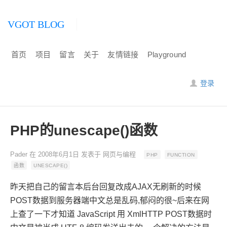
VGOT BLOG
首页
项目
留言
关于
友情链接
Playground
登录
PHP的unescape()函数
Pader
在
2008年6月1日
发表于
网页与编程
PHP
FUNCTION
函数
UNESCAPE()
昨天把自己的留言本后台回复改成AJAX无刷新的时候
POST数据到服务器端中文总是乱码,郁闷的很~
后来在网
上查了一下才知道 JavaScript 用 XmlHTTP POST数据时