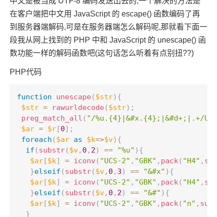
中文是被当成 UTF-8 编码发送出去的,一个解决的方法是
在客户端把中文用 JavaScript 的 escape() 函数编码了再
到服务器端解码,可是在服务器端怎么解码呢,那就看下面一
段我从网上找到的 PHP 中和 JavaScript 的 unescape() 函
数功能一样的解码函数吧(这句话怎么听着有点别扭??)
PHP代码
function
unescape
(
$str
)
{
$str
=
rawurldecode
(
$str
)
;
preg_match_all
(
"/%u.{4}|&#x.{4};|&#d+;|.+/U"
$ar
=
$r
[
0
]
;
foreach
(
$ar
as
$k
=
>
$v
)
{
if
(
substr
(
$v
,
0
,
2
)
==
"%u"
)
{
$ar
[
$k
]
=
iconv
(
"UCS-2"
,
"GBK"
,
pack
(
"H4"
,
su
}
elseif
(
substr
(
$v
,
0
,
3
)
==
"&#x"
)
{
$ar
[
$k
]
=
iconv
(
"UCS-2"
,
"GBK"
,
pack
(
"H4"
,
su
}
elseif
(
substr
(
$v
,
0
,
2
)
==
"&#"
)
{
$ar
[
$k
]
=
iconv
(
"UCS-2"
,
"GBK"
,
pack
(
"n"
,
sub
}