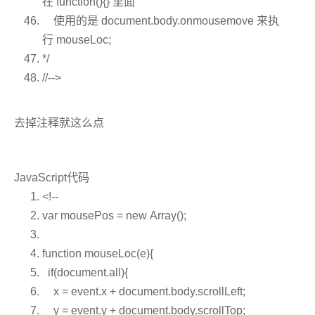
在 function(){} 里面
使用的是 document.body.onmousemove 来执
行 mouseLoc;
*/
//-->
去掉注释就这么点
JavaScript代码
<!--
var
mousePos =
new
Array();
function
mouseLoc(e){
if
(document.all){
x = event.x + document.body.scrollLeft;
y = event.y + document.body.scrollTop;