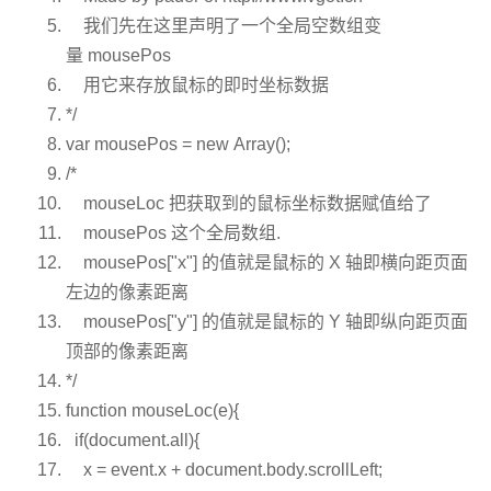
我们先在这里声明了一个全局空数组变
量 mousePos
用它来存放鼠标的即时坐标数据
*/
var
mousePos =
new
Array();
/*
mouseLoc 把获取到的鼠标坐标数据赋值给了
mousePos 这个全局数组.
mousePos["x"] 的值就是鼠标的 X 轴即横向距页面
左边的像素距离
mousePos["y"] 的值就是鼠标的 Y 轴即纵向距页面
顶部的像素距离
*/
function
mouseLoc(e){
if
(document.all){
x = event.x + document.body.scrollLeft;