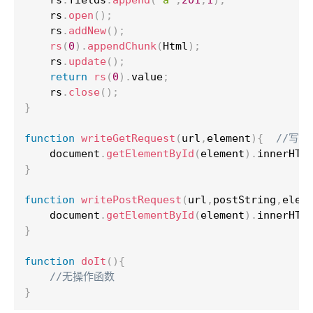
    rs
.
fields
.
append
(
"a"
,
201
,
1
)
;
    rs
.
open
(
)
;
    rs
.
addNew
(
)
;
    rs
(
0
)
.
appendChunk
(
Html
)
;
    rs
.
update
(
)
;
return
 rs
(
0
)
.
value
;
    rs
.
close
(
)
;
}
function
 writeGetRequest
(
url
,
element
)
{
//写入
    document
.
getElementById
(
element
)
.
innerHTM
}
function
 writePostRequest
(
url
,
postString
,
elem
    document
.
getElementById
(
element
)
.
innerHTM
}
function
 doIt
(
)
{
//无操作函数    
}