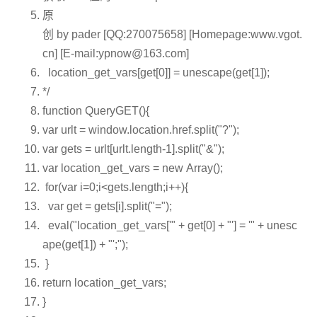
原
创 by pader [QQ:270075658] [Homepage:www.vgot.
cn] [E-mail:
ypnow@163.com
]
location_get_vars[get[0]] = unescape(get[1]);
*/
function
QueryGET(){
var
urlt = window.location.href.split(
"?"
);
var
gets = urlt[urlt.length-1].split(
"&"
);
var
location_get_vars =
new
Array();
for
(
var
i=0;i<gets.length;i++){
var
get = gets[i].split(
"="
);
eval(
"location_get_vars['"
+ get[0] +
"'] = '"
+ unesc
ape(get[1]) +
"';");
}
return
location_get_vars;
}