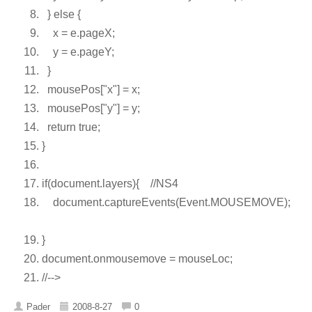
}
else
{
x = e.pageX;
y = e.pageY;
}
mousePos[
"x"
] = x;
mousePos[
"y"
] = y;
return
true
;
}
if
(document.layers){
//NS4
document.captureEvents(Event.MOUSEMOVE);
}
document.onmousemove = mouseLoc;
//-->
Pader
2008-8-27
0