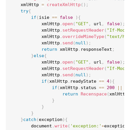
    xmlHttp 
=
 createXmlHttp
(
)
;
try
{
if
(
isie 
==
false
)
{
            xmlHttp
.
open
(
"GET"
,
 url
,
false
)
;
            xmlHttp
.
setRequestHeader
(
"If-Modi
            xmlHttp
.
overrideMimeType
(
"text/ht
            xmlHttp
.
send
(
null
)
;
return
 xmlHttp
.
responseText
;
}
else
{
            xmlHttp
.
open
(
"GET"
,
 url
,
false
)
;
            xmlHttp
.
setRequestHeader
(
"If-Modi
            xmlHttp
.
send
(
null
)
;
if
(
xmlHttp
.
readyState 
==
4
)
{
if
(
xmlHttp
.
status 
==
200
||
 x
return
 Recenspace
(
xmlHttp
}
}
}
}
catch
(
exception
)
{
        document
.
write
(
'exception:'
+
exception