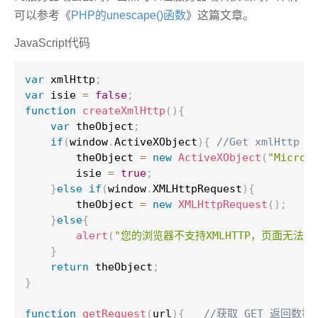
可以参考《
PHP的unescape()函数
》这篇文章。
JavaScript代码
var
 xmlHttp
;
var
 isie 
=
false
;
function
 createXmlHttp
(
)
{
var
 theObject
;
if
(
window
.
ActiveXObject
)
{
//Get xmlHttp  
        theObject 
=
new
ActiveXObject
(
"Micros
        isie 
=
true
;
}
else
if
(
window
.
XMLHttpRequest
)
{
        theObject 
=
new
XMLHttpRequest
(
)
;
}
else
{
        alert
(
"您的浏览器不支持XMLHTTP，页面无法
}
return
 theObject
;
}
function
 getRequest
(
url
)
{
//获取 GET 返回数据 