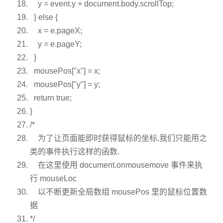
y = event.y + document.body.scrollTop;
}
else
{
x = e.pageX;
y = e.pageY;
}
mousePos[
"x"
] = x;
mousePos[
"y"
] = y;
return
true
;
}
/*
为了让页面能即时获得鼠标的坐标,我们只能用之
类的事件执行这样的函数.
在这里使用 document.onmousemove 事件来执
行 mouseLoc
以不断更新全局数组 mousePos 里的鼠标位置数
据
*/