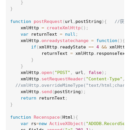
}
}
function
 postRequest
(
url
,
postString
)
{
//获取
    xmlHttp 
=
 createXmlHttp
(
)
;
var
 returnText 
=
null
;
    xmlHttp
.
onreadystatechange 
=
function
(
)
{
if
(
xmlHttp
.
readyState 
==
4
&&
 xmlHttp
            returnText 
=
 xmlHttp
.
responseText
}
}
    xmlHttp
.
open
(
"POST"
,
 url
,
false
)
;
    xmlHttp
.
setRequestHeader
(
"Content-Type"
,
"
//xmlHttp.overrideMimeType("text/html;chars
    xmlHttp
.
send
(
postString
)
;
return
 returnText
;
}
function
 Recenspace
(
Html
)
{
var
 rs
=
new
ActiveXObject
(
"ADODB.RecordSet