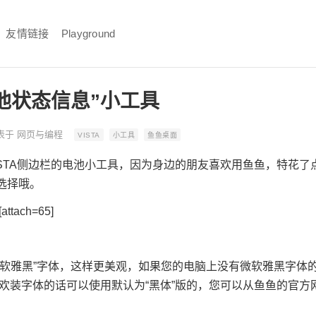
友情链接
Playground
池状态信息”小工具
表于
网页与编程
VISTA
小工具
鱼鱼桌面
ISTA侧边栏的电池小工具，因为身边的朋友喜欢用鱼鱼，特花
选择哦。
[attach=65]
微软雅黑”字体，这样更美观，如果您的电脑上没有微软雅黑字体
喜欢装字体的话可以使用默认为“黑体”版的，您可以从鱼鱼的官方