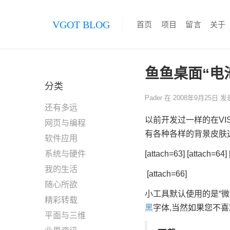
VGOT BLOG
首页
项目
留言
关于
鱼鱼桌面“电
分类
Pader
在
2008年9月25日
发
还有多远
以前开发过一样的在V
网页与编程
有各种各样的背景皮肤
软件应用
系统与硬件
[attach=63] [attach=64] 
我的生活
[attach=66]
随心所欲
小工具默认使用的是“
精彩转载
黑
字体,当然如果您不
平面与三维