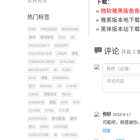
业界资讯
下载：
»
微软雅黑版鱼鱼
热门标签
»
雅黑版本地下载
»
黑体版本站下载
PHP
FREEBSD
WINDOWS
漏洞
漏洞审核
CSS
JS
JAVASCRIPT
JQUERY
评论
共有 3
VGOTFASTER
LINUX
便签
ONEEXPLORER
X-PLANE
MICROSOFT
IE
AJAX
DOS
博客
PHPWIND
设计
MYSQL
IIS
VISTA
LINUX
网络安全
RUST
ANDROID
美国
ASP
木马
FLASH
HTML
小工具
你好
2010-9-17
NOTEPAD2
移动硬盘
缓存
可能吧，很感谢你
统计
WIN7
APACHE
回复
COROUTINE
类
CHROME