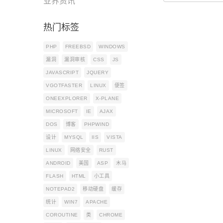
业界资讯
热门标签
PHP
FREEBSD
WINDOWS
漏洞
漏洞审核
CSS
JS
JAVASCRIPT
JQUERY
VGOTFASTER
LINUX
便签
ONEEXPLORER
X-PLANE
MICROSOFT
IE
AJAX
DOS
博客
PHPWIND
设计
MYSQL
IIS
VISTA
LINUX
网络安全
RUST
ANDROID
美国
ASP
木马
FLASH
HTML
小工具
NOTEPAD2
移动硬盘
缓存
统计
WIN7
APACHE
COROUTINE
类
CHROME