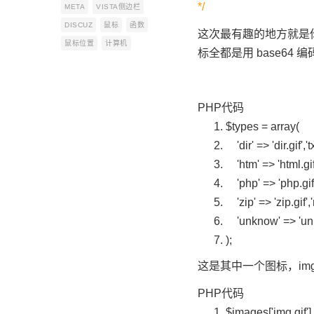
*/
META
VISTA侧边栏
DISCUZ
鼠标
函数
这次最有趣的地方就是
鼠标位置
计算机
标全都是用 base6
PHP代码
$types
=
array
'dir'
=>
'dir.gif'
,
't
'htm'
=>
'html.gif
'php'
=>
'php.gif
'zip'
=>
'zip.gif'
,
'
'unknow'
=>
'un
);
这是其中一个图标，img.
PHP代码
$images
[
'img.gif'