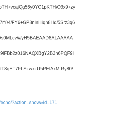
oTH+vcajQg56y0YC1pKTH/O3x9+zy
Y/4/FY6+GP8nInHiqn8Hd/5Srz3q6
Ws0MLcv
////yH5BAEAAD8ALAAAAA
9lFBb2z016NAQXBgY2B3h6PQF9I
8qET7FLScwxcU5PEIAxMrRy80/
et/echo/?action=show&id=171