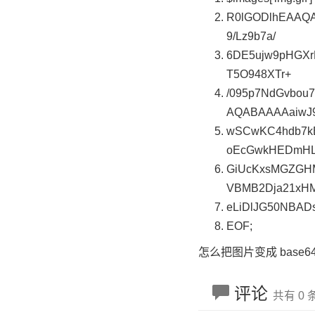
R0lGODlhEAAQA
9/Lz9b7a/
6DE5ujw9pHGXr
T5O948XTr+
/095p7NdGvbou
AQABAAAAaiwJ
wSCwKC4hdb7kE
oEcGwkHEDmH
GiUcKxsMGZGH
VBMB2Dja21xH
eLiDlJG50NBA
EOF;
怎么把图片变成 base
评论
共有 0