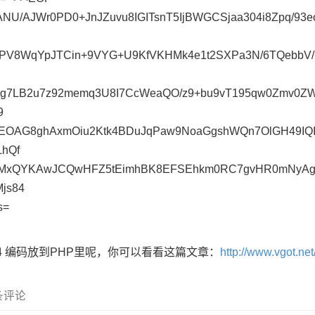
NU/AJWr0PD0+JnJZuvu8IGITsnT5IjBWGCSjaa304i8Zpq/93e
PV8WqYpJTCin+9VYG+U9KfVKHMk4e1t2SXPa3N/6TQebbV/7r
7g7LB2u7z92memq3U8I7CcWeaQO/z9+bu9vT195qw0Zmv0Z
9
OAG8ghAxmOiu2Ktk4BDuJqPaw9NoaGgshWQn7OlGH49IQI
LhQf
MxQYKAwJCQwHFZ5tEimhBK8EFSEhkm0RC7gvHR0mNyAgtT
Mjs84
Ds=
64 编码放到PHP里呢，你可以看看这篇文章：
http://www.vgot.n
 条评论