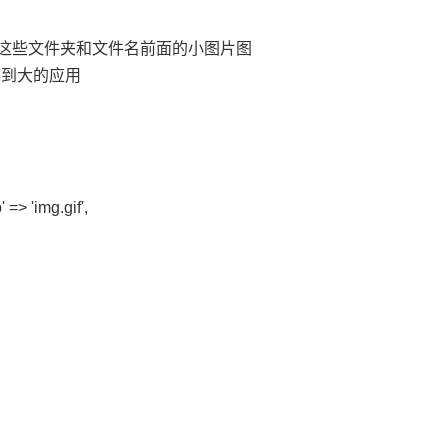
，这些文件夹和文件名前面的小图片图
得到大的应用
'
=>
'img.gif'
,
,