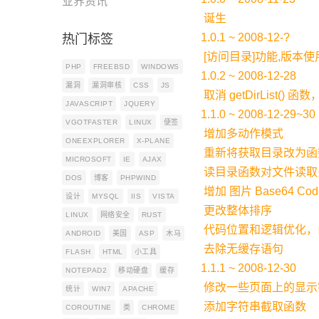
业界资讯
诞生
1.0.1 ~ 2008-12-?
热门标签
[访问目录]功能,版本使用
PHP
FREEBSD
WINDOWS
1.0.2 ~ 2008-12-28
漏洞
漏洞审核
CSS
JS
取消 getDirList()
JAVASCRIPT
JQUERY
1.1.0 ~ 2008-12-29~30
VGOTFASTER
LINUX
便签
增加多动作模式
ONEEXPLORER
X-PLANE
重新将获取目录改为函
MICROSOFT
IE
AJAX
读目录函数对文件读取
DOS
博客
PHPWIND
增加 图片 Base64 C
设计
MYSQL
IIS
VISTA
更改整体排序
LINUX
网络安全
RUST
代码位置和逻辑优化，由中间 
ANDROID
美国
ASP
木马
去除无缓存语句
FLASH
HTML
小工具
1.1.1 ~ 2008-12-30
NOTEPAD2
移动硬盘
缓存
修改一些页面上的显示
统计
WIN7
APACHE
添加字符串截取函数
COROUTINE
类
CHROME