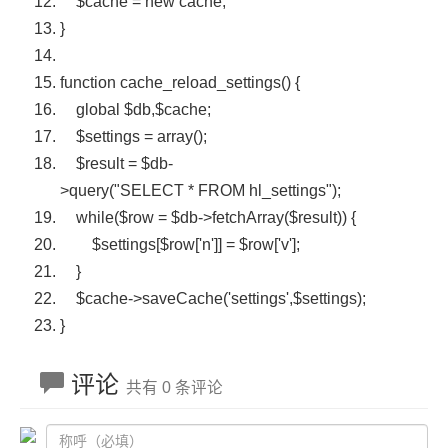
$cache
=
new
cache;
}
function
cache_reload_settings() {
global
$db
,
$cache
;
$settings
=
array
();
$result
=
$db
-
>query(
"SELECT * FROM hl_settings"
);
while
(
$row
=
$db
->fetchArray(
$result
)) {
$settings
[
$row
[
'n'
]] =
$row
[
'v'
];
}
$cache
->saveCache(
'settings'
,
$settings
);
}
评论
共有 0 条评论