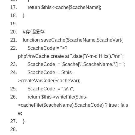
return
$this
->cache[
$cacheName
];
}
//存储缓存
function
saveCache(
$cacheName
,
$cacheVar
){
$cacheCode
=
"<?
php\r\n//Cache create at "
.
date
(
'Y-m-d H:i:s'
).
"\r\n"
;
$cacheCode
.=
'$cache[\''
.
$cacheName
.
'\'] = '
;
$cacheCode
.=
$this
-
>createVarCode(
$cacheVar
);
$cacheCode
.=
";\r\n"
;
return
$this
->writeFile(
$this
-
>cacheFile(
$cacheName
),
$cacheCode
) ? true : fals
e;
}