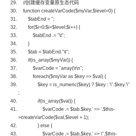
//创建缓存变量原生态代码
function
createVarCode(
$myVar
,
$level
=0) {
$tabEnd
=
''
;
for
(
$i
=0;
$i
<
$level
;
$i
++) {
$tabEnd
.=
"\t"
;
}
$tab
=
$tabEnd
.
"\t"
;
if
(
is_array
(
$myVar
)) {
$varCode
=
"array(\r\n"
;
foreach
(
$myVar
as
$key
=>
$val
) {
$key
=
is_numeric
(
$key
) ?
$key
:
'\''
.
$key
.
'\''
;
if
(
is_array
(
$val
)) {
$varCode
.=
$tab
.
$key
.
' => '
.
$this
-
>createVarCode(
$val
,
$level
+ 1);
}
else
{
$varCode
.=
$tab
.
$key
.
' => \''
.
$this
-