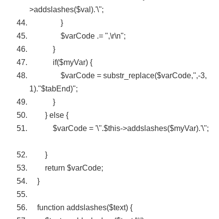
>
addslashes
(
$val
).
'\''
;
}
$varCode
.=
",\r\n"
;
}
if
(
$myVar
) {
$varCode
= substr_replace(
$varCode
,
''
,-3,
1).
"$tabEnd)"
;
}
}
else
{
$varCode
=
'\''
.
$this
->
addslashes
(
$myVar
).
'\''
;
}
return
$varCode
;
}
function
addslashes
(
$text
) {