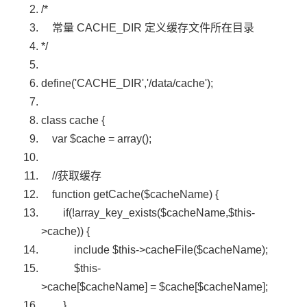
/*
常量 CACHE_DIR 定义缓存文件所在目录
*/
define(
'CACHE_DIR'
,
'/data/cache'
);
class
cache {
var
$cache
=
array
();
//获取缓存
function
getCache(
$cacheName
) {
if
(!
array_key_exists
(
$cacheName
,
$this
-
>cache)) {
include
$this
->cacheFile(
$cacheName
);
$this
-
>cache[
$cacheName
] =
$cache
[
$cacheName
];
}