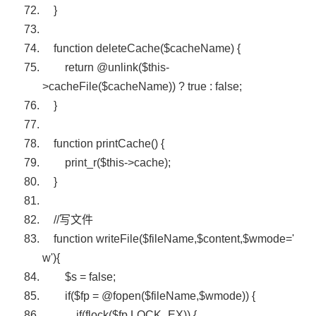
}
function
deleteCache(
$cacheName
) {
return
@unlink(
$this
-
>cacheFile(
$cacheName
)) ? true : false;
}
function
printCache() {
print_r(
$this
->cache);
}
//写文件
function
writeFile(
$fileName
,
$content
,
$wmode
=
'
w'
){
$s
= false;
if
(
$fp
= @
fopen
(
$fileName
,
$wmode
)) {
if
(
flock
(
$fp
,LOCK_EX)) {