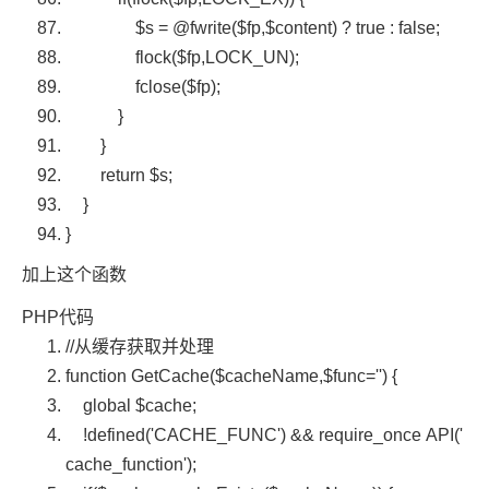
$s
= @fwrite(
$fp
,
$content
) ? true : false;
flock
(
$fp
,LOCK_UN);
fclose(
$fp
);
}
}
return
$s
;
}
}
加上这个函数
PHP代码
//从缓存获取并处理
function
GetCache(
$cacheName
,
$func
=
''
) {
global
$cache
;
!defined(
'CACHE_FUNC'
) &&
require_once
API(
'
cache_function'
);