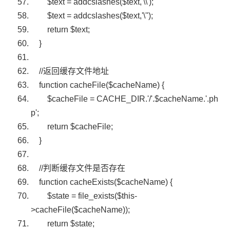
$text
=
addcslashes
(
$text
,
'\\');
$text = addcslashes($text,'
\
''
);
return
$text
;
}
//返回缓存文件地址
function
cacheFile(
$cacheName
) {
$cacheFile
= CACHE_DIR.
'/'
.
$cacheName
.
'.ph
p'
;
return
$cacheFile
;
}
//判断缓存文件是否存在
function
cacheExists(
$cacheName
) {
$state
=
file_exists
(
$this
-
>cacheFile(
$cacheName
));
return
$state
;