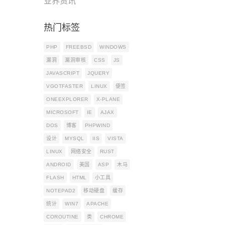
业界资讯
热门标签
PHP
FREEBSD
WINDOWS
漏洞
漏洞审核
CSS
JS
JAVASCRIPT
JQUERY
VGOTFASTER
LINUX
便签
ONEEXPLORER
X-PLANE
MICROSOFT
IE
AJAX
DOS
博客
PHPWIND
设计
MYSQL
IIS
VISTA
LINUX
网络安全
RUST
ANDROID
美国
ASP
木马
FLASH
HTML
小工具
NOTEPAD2
移动硬盘
缓存
统计
WIN7
APACHE
COROUTINE
类
CHROME