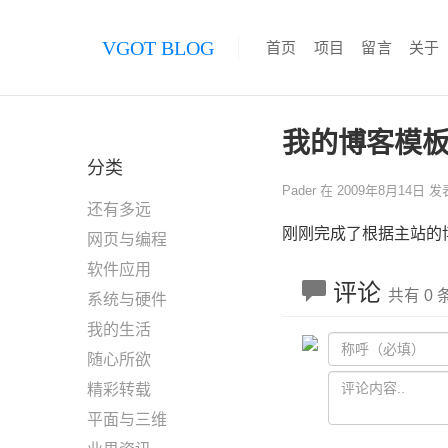
VGOT BLOG
首页
项目
留言
关于
我的博客模
分类
Pader
在
2009年8月14日
发
还有多远
刚刚完成了根据主站的博
网页与编程
软件应用
评论
共有 0
系统与硬件
我的生活
随心所欲
精彩转载
平面与三维