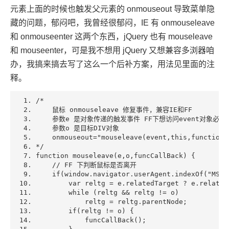
元素上面的时候也触发父元素的 onmouseout 导致菜单隐
藏的问题，郁闷吧，我曾经很郁闷，IE 有 onmouseleave
和 onmouseenter 这两个东西，jQuery 也有 mouseleave
和 mouseenter，可是我不想用 jQuery 又想兼容多浏器咱
办，我搞来搞去写了这么一个后补方案，用法见里面的注
释。
/* 
    鼠标 onmouseleave 修复事件，兼容IE和FF 
    参数e 是对象传递的触发事件 FF下想访问event对象必须传
    参数o 是目标DIV对象 
    onmouseout="mouseleave(event,this,function(
*/
function
 mouseleave(e,o,funcCallBack) {  
// FF 下判断鼠标是否离开 
if
(window.navigator.userAgent.indexOf(
"MSIE
var
 reltg = e.relatedTarget ? e.related
while
 (reltg && reltg != o)     
            reltg = reltg.parentNode;     
if
(reltg != o) {  
            funcCallBack();  