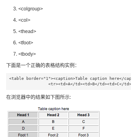
<colgroup>
<col>
<thead>
<tfoot>
<tbody>
下面是一个正确的表格结构实例：
<table border="1"><caption>Table caption here</caption><colgroup span="1" style="background:#DEDEDE;"/><colgroup span="2" st
		<tr><td>A</td><td>B</td><td>C</td><
在浏览器中的结果如下图所示: