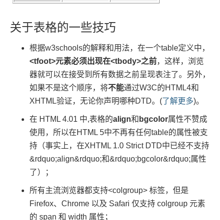
关于表格的一些技巧
根据w3schools的解释和用法，在一个table定义中，
<tfoot>元素必须出现在<tbody>之前
，这样，浏览
器就可以在接受到所有数据之前呈现表注了。另外，
如果不是这个顺序，将
不能
通过W3C的HTML4和
XHTML验证，无论你声明哪种DTD。(
了解更多
)。
在 HTML 4.01 中,表格的
align
和
bgcolor
属性不赞成
使用，所以在HTML 5中不再有任何table的属性被支
持（事实上，在XHTML 1.0 Strict DTD中已经不支持
&rdquo;align&rdquo;和&rdquo;bgcolor&rdquo;属性
了）；
所有主流浏览器都支持<colgroup> 标签，但是
Firefox、Chrome 以及 Safari 仅支持 colgroup 元素
的 span 和 width 属性；