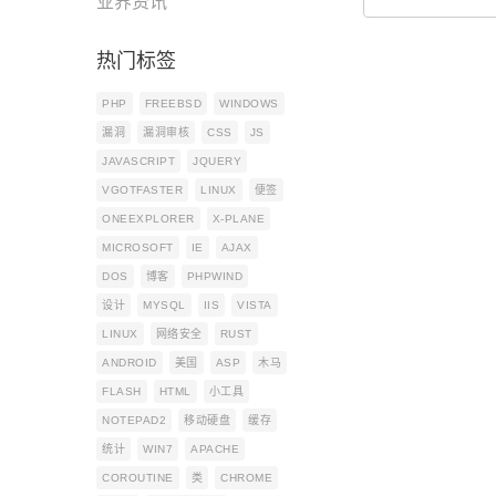
业界资讯
热门标签
PHP
FREEBSD
WINDOWS
漏洞
漏洞审核
CSS
JS
JAVASCRIPT
JQUERY
VGOTFASTER
LINUX
便签
ONEEXPLORER
X-PLANE
MICROSOFT
IE
AJAX
DOS
博客
PHPWIND
设计
MYSQL
IIS
VISTA
LINUX
网络安全
RUST
ANDROID
美国
ASP
木马
FLASH
HTML
小工具
NOTEPAD2
移动硬盘
缓存
统计
WIN7
APACHE
COROUTINE
类
CHROME