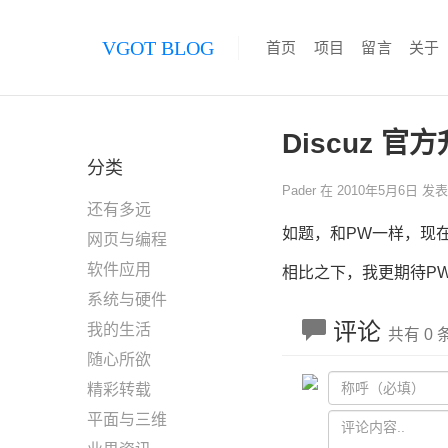
VGOT BLOG
首页
项目
留言
关于
Discuz 官方
分类
Pader
在
2010年5月6日
发
还有多远
如题，和PW一样，现
网页与编程
软件应用
相比之下，我更期待P
系统与硬件
评论
我的生活
共有 0
随心所欲
精彩转载
平面与三维