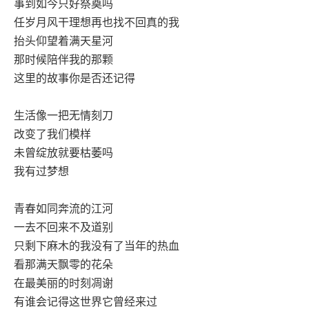
事到如今只好祭奠吗
任岁月风干理想再也找不回真的我
抬头仰望着满天星河
那时候陪伴我的那颗
这里的故事你是否还记得
生活像一把无情刻刀
改变了我们模样
未曾绽放就要枯萎吗
我有过梦想
青春如同奔流的江河
一去不回来不及道别
只剩下麻木的我没有了当年的热血
看那满天飘零的花朵
在最美丽的时刻凋谢
有谁会记得这世界它曾经来过