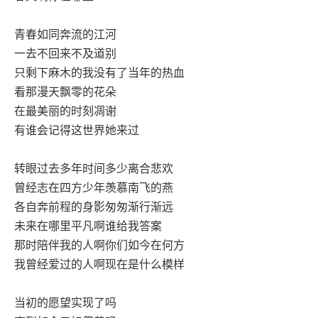
青春如同奔流的江河
一去不回来不及道别
只剩下麻木的我没有了当年的热血
看那漫天飘零的花朵
在最美丽的时刻凋谢
有谁会记得这世界她来过
转眼过去多年时间多少离合悲欢
曾经志在四方少年羡慕南飞的燕
各自奔前程的身影匆匆渐行渐远
未来在哪里平凡啊谁给我答案
那时陪伴我的人啊你们如今在何方
我曾经爱过的人啊现在是什么模样
当初的愿望实现了吗