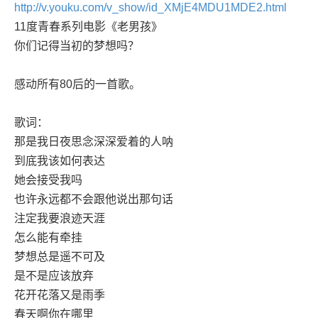
http://v.youku.com/v_show/id_XMjE4MDU1MDE2.html
11度青春系列电影《老男孩》
你们记得当初的梦想吗？
感动所有80后的一首歌。
歌词：
那是我日夜思念深深爱着的人呐
到底我该如何表达
她会接受我吗
也许永远都不会跟他说出那句话
注定我要浪迹天涯
怎么能有牵挂
梦想总是遥不可及
是不是应该放弃
花开花落又是雨季
春天啊你在哪里