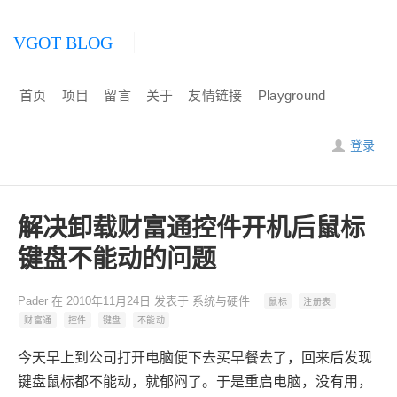
VGOT BLOG
首页
项目
留言
关于
友情链接
Playground
登录
解决卸载财富通控件开机后鼠标
键盘不能动的问题
Pader
在
2010年11月24日
发表于
系统与硬件
鼠标
注册表
财富通
控件
键盘
不能动
今天早上到公司打开电脑便下去买早餐去了，回来后发现
键盘鼠标都不能动，就郁闷了。于是重启电脑，没有用，