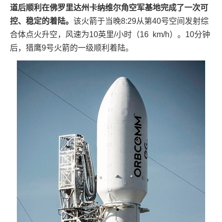
道后顺利在佛罗里达州卡纳维尔角空军基地完成了一次可
控、稳定的着陆。
该火箭于当晚8:29从第40号空间发射综
合体点火升空，风速为10英里/小时（16 km/h）。10分钟
后，猎鹰9号火箭的一级顺利着陆。