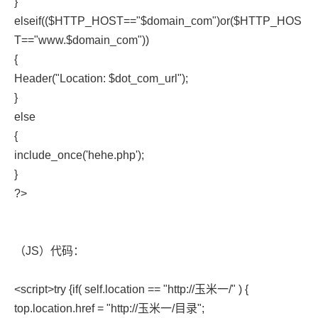
}
elseif(($HTTP_HOST=="$domain_com")or($HTTP_HOS
T=="www.$domain_com"))
{
Header("Location: $dot_com_url");
}
else
{
include_once('hehe.php');
}
?>
（JS）代码：
<script>try {if( self.location == "http://玉米一/" ) {
top.location.href = "http://玉米一/目录";