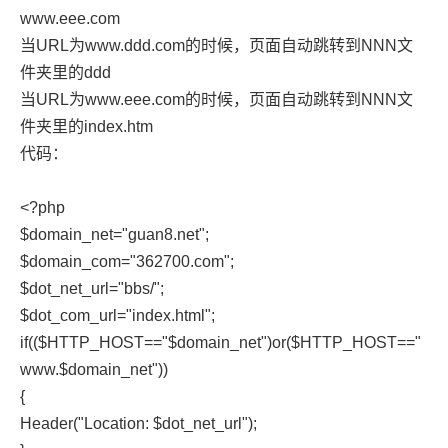
www.eee.com
当URL为www.ddd.com的时候，页面自动跳转到NNN文
件夹里的ddd
当URL为www.eee.com的时候，页面自动跳转到NNN文
件夹里的index.htm
代码：
<?php
$domain_net="guan8.net";
$domain_com="362700.com";
$dot_net_url="bbs/";
$dot_com_url="index.html";
if(($HTTP_HOST=="$domain_net")or($HTTP_HOST=="
www.$domain_net"))
{
Header("Location: $dot_net_url");