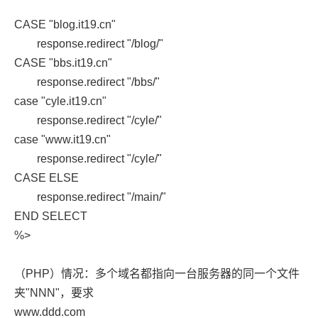
CASE "blog.it19.cn"
response.redirect "/blog/"
CASE "bbs.it19.cn"
response.redirect "/bbs/"
case "cyle.it19.cn"
response.redirect "/cyle/"
case "www.it19.cn"
response.redirect "/cyle/"
CASE ELSE
response.redirect "/main/"
END SELECT
%>
（PHP）情况：多个域名都指向一台服务器的同一个文件
夹"NNN"，要求
www.ddd.com