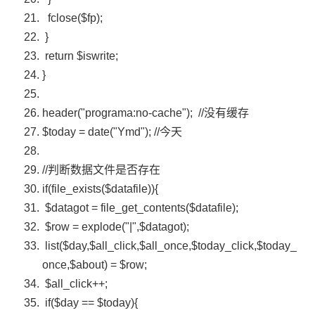
fclose(
$fp
);
}
return
$iswrite
;
}
header(
"programa:no-cache"
);
//没有缓存
$today
=
date
(
"Ymd"
);
//今天
//判断数据文件是否存在
if
(
file_exists
(
$datafile
)){
$datagot
=
file_get_contents
(
$datafile
);
$row
=
explode
(
"|"
,
$datagot
);
list(
$day
,
$all_click
,
$all_once
,
$today_click
,
$today_
once
,
$about
) =
$row
;
$all_click
++;
if
(
$day
==
$today
){