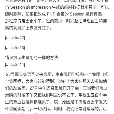
言本源码有 19 个文件，总大小 41.9KB,当然，写的那个模
仿 Session 的 Impression 生成的临时数据就不算了，可以
随时删除，如果把改成 PHP 自带的 Session 进行传递，
总程序肯定会更小了，过两天再一时兴起把清理留言和搜
索的功能加上去就算完了。
[attach=42]
[attach=43]
错误提示也是用的一样的方法：
[attach=44]
28号那天奥运圣火来合肥，本来我们学校和一个集团（哪
个集团呢，大家应该能猜到）说好了大家在那天去参加他
们的助威团，27号中午还召集我们开了会，正当我们热血
沸腾的时候下午又把我们叫去说不去了，学校里五百个学
生的热血就这样被浇灭了，哎，原因是中央组委会下发文
件说国丧期间，一切从简，呵呵，我们还是能理解的，叭