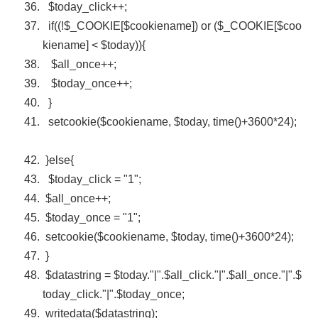
$today_click
++;
if
((!
$_COOKIE
[
$cookiename
])
or
(
$_COOKIE
[
$coo
kiename
] <
$today
)){
$all_once
++;
$today_once
++;
}
setcookie(
$cookiename
,
$today
, time()+3600*24);
}
else
{
$today_click
=
"1"
;
$all_once
++;
$today_once
=
"1"
;
setcookie(
$cookiename
,
$today
, time()+3600*24);
}
$datastring
=
$today
.
"|"
.
$all_click
.
"|"
.
$all_once
.
"|"
.
$
today_click
.
"|"
.
$today_once
;
writedata(
$datastring
);