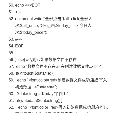
echo
<<<EOF
<!--
document.write(
"全部点击:$all_click,全部人
次:$all_once,今日点击:$today_click,今日人
次:$today_once"
);
//-->
EOF;
}
else
{
//否则即如果数据文件不存在
echo
"数据文件不存在,正在创建数据文件...<br>"
;
if
(@touch(
$datafile
)){
echo
"<font color=red>创建数据文件成功,准备写入
初始数据...</font><br>"
;
$datastring
=
$today
.
"|1|1|1|1"
;
if
(writedata(
$datastring
)){
echo
"<font color=red>写入初始数据成功,现在可以