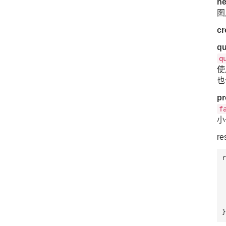
h
图
c
qu
q
使
也
p
f
小
r
r
 
 
 
 
 
}