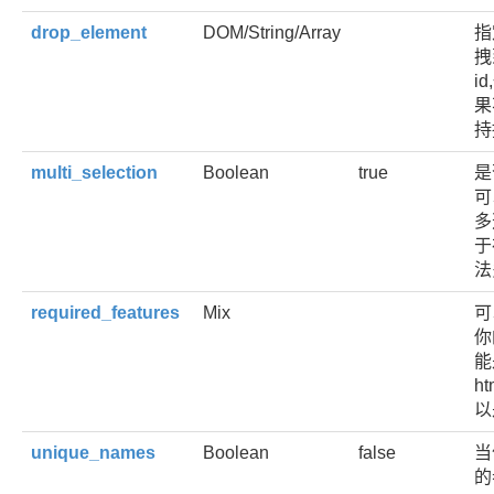
drop_element
DOM/String/Array
指
拽
i
果
持
multi_selection
Boolean
true
是
可
多
于
法
required_features
Mix
可
你
能
h
以
unique_names
Boolean
false
当
的