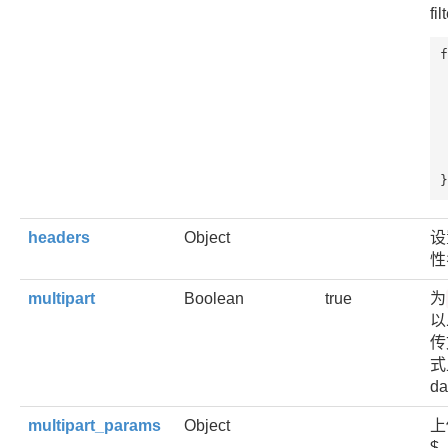
f
f
 
 
 
}
headers
Object
设
性
multipart
Boolean
true
为
以
传
式
d
multipart_params
Object
上
$