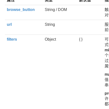
属性
类型
默认值
描
browse_button
String / DOM
触
对
url
String
服
前
filters
Object
{ }
可
式
m
个
过
属
ma
值
串
pr
许
都