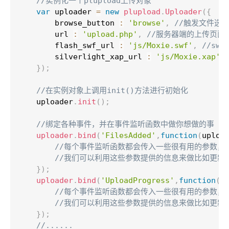
//实例化一个plupload上传对象
var
 uploader 
=
new
plupload
.
Uploader
(
{
        browse_button 
:
'browse'
,
//触发文件选
        url 
:
'upload.php'
,
//服务器端的上传页面
        flash_swf_url 
:
'js/Moxie.swf'
,
//s
        silverlight_xap_url 
:
'js/Moxie.xap'
}
)
;
//在实例对象上调用init()方法进行初始化
    uploader
.
init
(
)
;
//绑定各种事件，并在事件监听函数中做你想做的事
    uploader
.
bind
(
'FilesAdded'
,
function
(
uploa
//每个事件监听函数都会传入一些很有用的参数，
//我们可以利用这些参数提供的信息来做比如更新
}
)
;
    uploader
.
bind
(
'UploadProgress'
,
function
(
u
//每个事件监听函数都会传入一些很有用的参数，
//我们可以利用这些参数提供的信息来做比如更新
}
)
;
//......