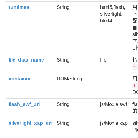
runtimes
String
html5,flash,
用
silverlight,
下
html4
配
首
s
式
则
file_data_name
String
file
指
$
container
DOM/String
用
b
D
flash_swf_url
String
js/Moxie.swf
f
的
silverlight_xap_url
String
js/Moxie.xap
s
P