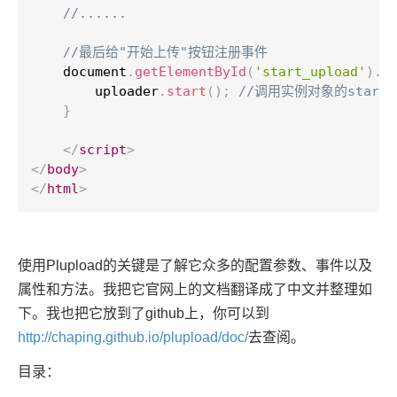
//......
//最后给"开始上传"按钮注册事件
    document
.
getElementById
(
'start_upload'
)
.
o
        uploader
.
start
(
)
;
//调用实例对象的star
}
</
script
>
</
body
>
</
html
>
使用Plupload的关键是了解它众多的配置参数、事件以及
属性和方法。我把它官网上的文档翻译成了中文并整理如
下。我也把它放到了github上，你可以到
http://chaping.github.io/plupload/doc/
去查阅。
目录：