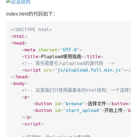
index.html的代码如下：
<!DOCTYPE html>
<
html
>
<
head
>
<
meta
charset
=
"
UTF-8
"
>
<
title
>
Plupload使用指南
</
title
>
<!-- 首先需要引入plupload的源代码 -->
<
script
src
=
"
js/plupload.full.min.js
"
>
</
s
</
head
>
<
body
>
<!-- 这里我们只使用最基本的html结构：一个选择
<
p
>
<
button
id
=
"
browse
"
>
选择文件
</
button
>
<
button
id
=
"
start_upload
"
>
开始上传
</
but
</
p
>
<
script
>