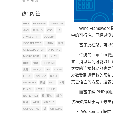
业界资讯
热门标签
PHP
FREEBSD
WINDOWS
Wind Framewo
漏洞
漏洞审核
CSS
JS
中的可行性。但经过测
JAVASCRIPT
JQUERY
VGOTFASTER
LINUX
便签
基于此框架，可以使用纯
ONEEXPLORER
X-PLANE
传统的 php-fpm 
MICROSOFT
IE
AJAX
置，消息队列可能以计划
DOS
博客
PHPWIND
之类的连接数暴涨也要使
设计
MYSQL
IIS
VISTA
发数受到进程数的限制
LINUX
网络安全
RUST
其它语言的方案，这表
ANDROID
美国
ASP
木马
FLASH
HTML
小工具
而基于纯 PHP 的
NOTEPAD2
移动硬盘
缓存
该框架是基于两个最重要的库
统计
WIN7
APACHE
COROUTINE
类
CHROME
Workerman 