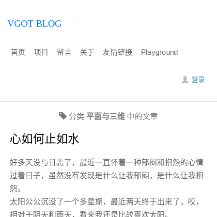
VGOT BLOG
首页
项目
留言
关于
友情链接
Playground
登录
分类
平面与三维
中的文章
心如何止如水
好多天没与日志了，最近一直怀着一种郁闷和抱怨的心情
过着日子，虽然没有发现是什么让我郁闷，是什么让我抱
怨。
太阳公公沉没了一个多星期，最近两天终于出来了，哎，
相对于阴天和雨天，看来我还是比较喜欢太阳。