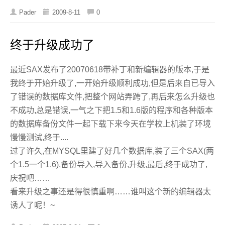
Pader
2009-8-11
0
终于升级成功了
最近SAX发布了20070618带补丁和新编辑器的版本,于是
我终于开始升级了,一开始升级顺利成功,但是后来自已导入
了错误的数据库文件,把整个网站弄跨了,再后来怎么升级也
不成功,总是错误,一气之下把1.5和1.6版的程序和各种版本
的数据库备份文件一起下载下来今天在学校上机装了环境
慢慢测试,终于....
过了许久,在MYSQL里建了好几个数据库,装了三个SAX(两
个1.5一个1.6),备份导入,导入备份,升级,最后,终于成功了,
庆祝吧……
看来升级之事还是得很慎重啊……谁叫这个新的编辑器太
诱人了呢！~