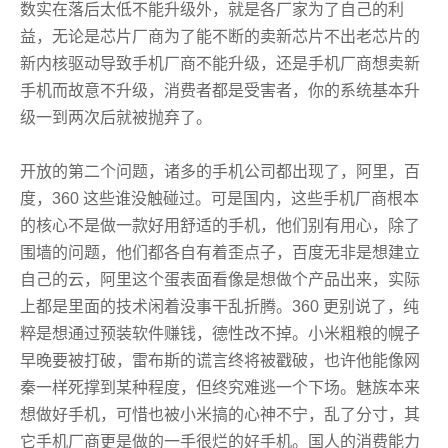
数实在落后太低不能升级外，就是各厂家为了自己的利
益，无论是芯片厂商为了能不断的卖新芯片不出老芯片的
新内核驱动导致手机厂商不能升级，还是手机厂商想卖新
手机而故意不升级，消费者都是受害者，你的系统基本升
级一到两次后就被抛弃了。
开放的第二个问题，诸多的手机公司都出现了，阿里，百
度，360 这些谁没触碰过。可是国内，这些手机厂商根本
的核心不是做一款好用舒适的手机，他们别有用心，除了
围墙的问题，他们都各自有着歪点子，百度无非是想建立
自己的云，阿里这个蛋表面看像是想做个产品出来，实际
上都是里面的技术闲着没事干乱折腾。360 更别说了，纯
粹是想通过预装软件赚钱，德性改不掉。小米粗粮的幌子
早晚要被打破，雷布斯的谎言终将被戳破，也许他能像网
秦一样死撑到某种程度，但终究难逃一个下场。魅族本来
想做好手机，可惜也被小米搞的心神不宁，乱了分寸，其
它手机厂商更是做的一手很烂的好手机。国人的消费能力