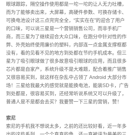
眼球跟踪，隔空操作使用都是一坨一坨的让人无力吐槽，
而为了能够卖出来，大屏幕，高硬件参数、可换存储卡、
可换电池设计这三点完完全全，“实实在在”的迎合了用户
的口味，可以说三星是一个营销销售公司，而非手机厂
商，而三星为了继续迎合大众口味，在跑分中针对性的作
弊、外壳始终使用廉价的塑料，内部连一点金属支撑框都
没有，看的见看不见的地方到处都在节约手机成本。但三
星为了吸引眼球做了很多故意吸引眼球的应用，而且很多
芯片都是自家产，系统升级不是大难题，配合着推广销售
又很容易买到，就这样在杂乱中占领了 Android 大部分市
场！三星给我最大的感觉就是能换电池，能装SD卡，广告
到处都是，很容易买到，还经常听说系统又可以升级了，
普通人是不是都会去买？我要赞一下三星的营销，赞！
索尼
索尼的手机我不想说太多，之前的还比较好看，近一年多
出的这些系列，一个个直直的角，还一直被评为最美的三