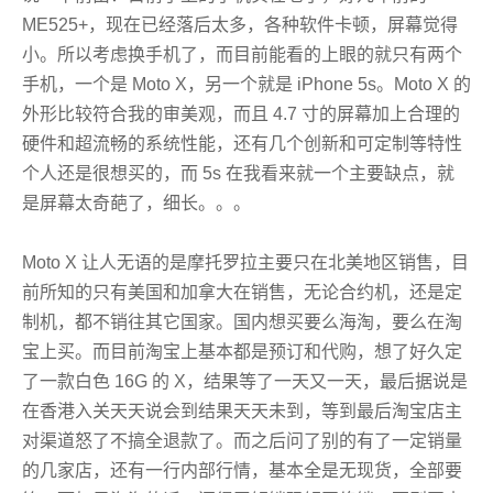
ME525+，现在已经落后太多，各种软件卡顿，屏幕觉得
小。所以考虑换手机了，而目前能看的上眼的就只有两个
手机，一个是 Moto X，另一个就是 iPhone 5s。Moto X 的
外形比较符合我的审美观，而且 4.7 寸的屏幕加上合理的
硬件和超流畅的系统性能，还有几个创新和可定制等特性
个人还是很想买的，而 5s 在我看来就一个主要缺点，就
是屏幕太奇葩了，细长。。。
Moto X 让人无语的是摩托罗拉主要只在北美地区销售，目
前所知的只有美国和加拿大在销售，无论合约机，还是定
制机，都不销往其它国家。国内想买要么海淘，要么在淘
宝上买。而目前淘宝上基本都是预订和代购，想了好久定
了一款白色 16G 的 X，结果等了一天又一天，最后据说是
在香港入关天天说会到结果天天未到，等到最后淘宝店主
对渠道怒了不搞全退款了。而之后问了别的有了一定销量
的几家店，还有一行内部行情，基本全是无现货，全部要