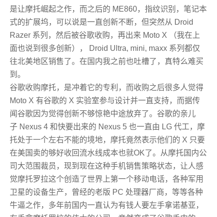
是让摩托崛起之作，而之后的 ME860，指纹识别，笔记本
式的扩展坞，可以说是一直创新不断，但突然从 Droid
Razer 系列，然后被谷歌收购，再出来 Moto X （我在上
面也说到很多创新）， Droid Ultra, mini, maxx 系列都仅
往北美地区销售了。在国内我之前也吐槽了，真特么难买
到。
谷歌收购摩托，是冲着它的专利，而收购之后很多人觉得
Moto X 有谷歌的 X 实验室参与设计并一直支持，而据传
闻谷歌因为觉得创新不够惊艳中途放弃了。谷歌的亲儿
子 Nexus 4 和快要出来的 Nexus 5 也一直由 LG 代工，摩
托处于一个左右不能的境地，摩托竟然表示他们的 X 只要
在美国卖的够好收回流水线成本也就OK了。从摩托国内公
司大范围裁员，现到现在这种手机销售策略状态，让人感
觉摩托罗拉这个创造了世界上第一个移动电话，各种军用
卫星的设备生产，曾经的老版 PC 处理器厂商，等等各种
牛逼之作，多年前国内一直认为有钱人要左手拿诺基亚，