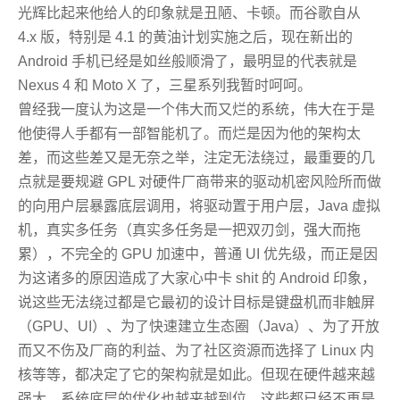
光辉比起来他给人的印象就是丑陋、卡顿。而谷歌自从
4.x 版，特别是 4.1 的黄油计划实施之后，现在新出的
Android 手机已经是如丝般顺滑了，最明显的代表就是
Nexus 4 和 Moto X 了，三星系列我暂时呵呵。
曾经我一度认为这是一个伟大而又烂的系统，伟大在于是
他使得人手都有一部智能机了。而烂是因为他的架构太
差，而这些差又是无奈之举，注定无法绕过，最重要的几
点就是要规避 GPL 对硬件厂商带来的驱动机密风险所而做
的向用户层暴露底层调用，将驱动置于用户层，Java 虚拟
机，真实多任务（真实多任务是一把双刃剑，强大而拖
累），不完全的 GPU 加速中，普通 UI 优先级，而正是因
为这诸多的原因造成了大家心中卡 shit 的 Android 印象，
说这些无法绕过都是它最初的设计目标是键盘机而非触屏
（GPU、UI）、为了快速建立生态圈（Java）、为了开放
而又不伤及厂商的利益、为了社区资源而选择了 Linux 内
核等等，都决定了它的架构就是如此。但现在硬件越来越
强大，系统底层的优化也越来越到位，这些都已经不再是