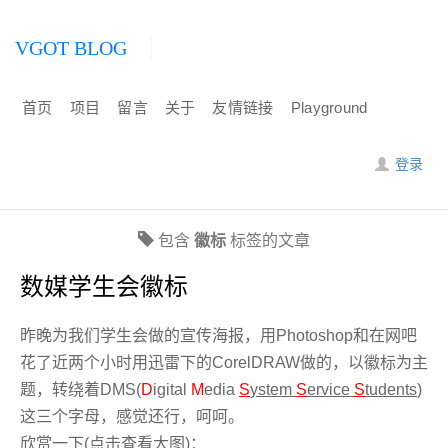
VGOT BLOG
首页
项目
留言
关于
友情链接
Playground
登录
包含
徽标
标签的文章
数媒学生会徽标
昨晚为我们学生会做的宣传海报，用Photoshop和在网吧
花了近两个小时用迅雷下的CorelDRAW做的，以徽标为主
题，转绕着DMS(
D
igital
M
edia
S
ystem
S
ervice
S
tudents
)
这三个字母，感觉还行，呵呵。
欣赏一下(点击查看大图)：