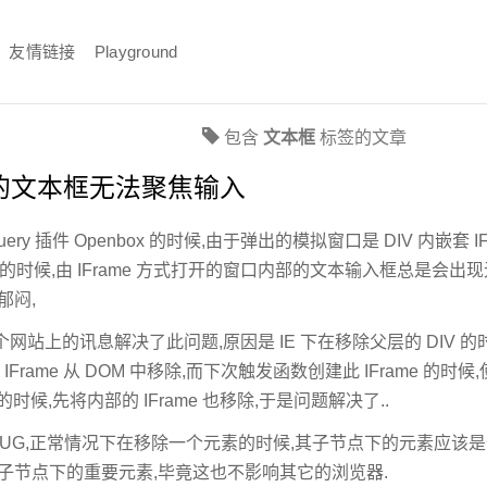
友情链接
Playground
包含
文本框
标签的文章
e内的文本框无法聚焦输入
ery 插件 Openbox 的时候,由于弹出的模拟窗口是 DIV 内嵌套 I
下测试的时候,由 IFrame 方式打开的窗口内部的文本输入框总是
郁闷,
站上的讯息解决了此问题,原因是 IE 下在移除父层的 DIV 的时候，
 IFrame 从 DOM 中移除,而下次触发函数创建此 IFrame 的时
的时候,先将内部的 IFrame 也移除,于是问题解决了..
的 BUG,正常情况下在移除一个元素的时候,其子节点下的元素应该是
子节点下的重要元素,毕竟这也不影响其它的浏览器.