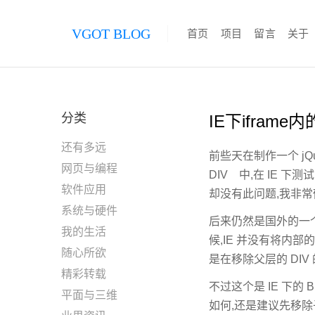
VGOT BLOG
首页
项目
留言
关于
分类
IE下ifram
还有多远
前些天在制作一个 jQu
网页与编程
DIV 中,在 IE 
软件应用
却没有此问题,我非常
系统与硬件
后来仍然是国外的一个网
我的生活
候,IE 并没有将内部的
随心所欲
是在移除父层的 DIV 
精彩转载
不过这个是 IE 下
平面与三维
如何,还是建议先移除