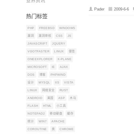
业界资讯
Pader
2009-6-6
热门标签
PHP
FREEBSD
WINDOWS
漏洞
漏洞审核
CSS
JS
JAVASCRIPT
JQUERY
VGOTFASTER
LINUX
便签
ONEEXPLORER
X-PLANE
MICROSOFT
IE
AJAX
DOS
博客
PHPWIND
设计
MYSQL
IIS
VISTA
LINUX
网络安全
RUST
ANDROID
美国
ASP
木马
FLASH
HTML
小工具
NOTEPAD2
移动硬盘
缓存
统计
WIN7
APACHE
COROUTINE
类
CHROME