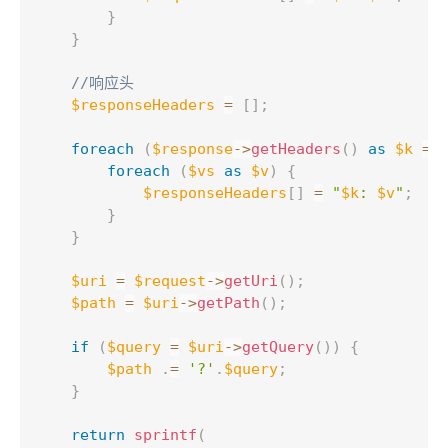
}
}
//响应头
$responseHeaders
=
[
]
;
foreach
(
$response
-
>
getHeaders
(
)
as
$k
=
>
foreach
(
$vs
as
$v
)
{
$responseHeaders
[
]
=
"
$k
: 
$v
"
;
}
}
$uri
=
$request
-
>
getUri
(
)
;
$path
=
$uri
-
>
getPath
(
)
;
if
(
$query
=
$uri
-
>
getQuery
(
)
)
{
$path
.
=
'?'
.
$query
;
}
return
sprintf
(