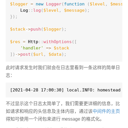
$logger
=
new
Logger
(
function
(
$level
,
$messa
Log
::
log
(
$level
,
$message
)
;
}
)
;
$stack
-
>
push
(
$logger
)
;
$res
=
Http
::
withOptions
(
[
'handler'
=
>
$stack
]
)
-
>
post
(
$url
,
$data
)
;
此时请求发生时我们就会在日志里看到一条这样的简单日
志：
[2021-04-28 17:00:30] local.INFO: homestead G
不过显示这个日志太简单了，我们需要更详细的信息，比
如请求和响应的头信息及主体内容，通过该
中间件的主页
得知可使用一个闭包来进行 message 的格式化。