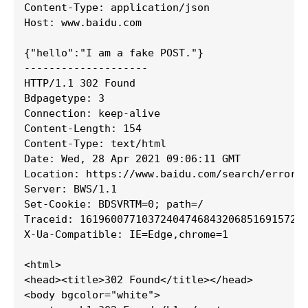
Content-Type: application/json

Host: www.baidu.com

{"hello":"I am a fake POST."}

--------------------

HTTP/1.1 302 Found

Bdpagetype: 3

Connection: keep-alive

Content-Length: 154

Content-Type: text/html

Date: Wed, 28 Apr 2021 09:06:11 GMT

Location: https://www.baidu.com/search/error.h
Server: BWS/1.1

Set-Cookie: BDSVRTM=0; path=/

Traceid: 1619600771037240474684320685169157270
X-Ua-Compatible: IE=Edge,chrome=1

<html>

<head><title>302 Found</title></head>

<body bgcolor="white">
