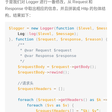
于是我们对 Logger 进行一番修改，从 Request 和
Response 中取出相应的信息，并且拼装成 Http 的包体结
构，结果如下：
$logger
=
new
Logger
(
function
(
$level
,
$messa
Log
::
log
(
$level
,
$message
)
;
}
,
function
(
$request
,
$response
,
$reason
)
{
/**

     * @var Request $request

     * @var Response $response

     */
$requestBody
=
$request
-
>
getBody
(
)
;
$requestBody
-
>
rewind
(
)
;
//请求头
$requestHeaders
=
[
]
;
foreach
(
$request
-
>
getHeaders
(
)
as
$k
=
>
foreach
(
$vs
as
$v
)
{
$requestHeaders
[
]
=
"
$k
: 
$v
"
;