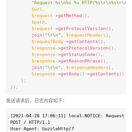
"Request %s\n%s %s HTTP/%s\r\n%s\r\n\
$uri
,
$request
-
>
getMethod
(
)
,
$path
,
$request
-
>
getProtocolVersion
(
)
,
join
(
"\r\n"
,
$requestHeaders
)
,
$requestBody
-
>
getContents
(
)
,
$response
-
>
getProtocolVersion
(
)
,
$response
-
>
getStatusCode
(
)
,
$response
-
>
getReasonPhrase
(
)
,
join
(
"\r\n"
,
$responseHeaders
)
,
$response
-
>
getBody
(
)
-
>
getContents
(
)
)
;
}
)
;
发送请求后，日志内容如下：
[2021-04-28 17:06:11] local.NOTICE: Request ht
POST / HTTP/1.1

User-Agent: GuzzleHttp/7
