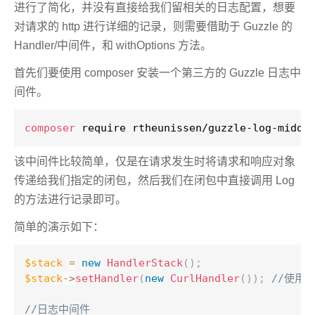
进行了简化，并没有直接给我们留相关的日志配置，想要
对请求的 http 进行详细的记录，则需要借助于 Guzzle 的
Handler/中间件，和 withOptions 方法。
首先们要使用 composer 安装一个第三方的 Guzzle 日志中
间件。
composer
 require rtheunissen/guzzle-log-middl
该中间件比较简单，仅是在请求发生时将请求和响应对象
传递给我们指定的闭包，然后我们在闭包中直接调用 Log
的方法进行记录即可。
简单的演示如下：
$stack
=
new
HandlerStack
(
)
;
$stack
-
>
setHandler
(
new
CurlHandler
(
)
)
;
//使用 
//日志中间件