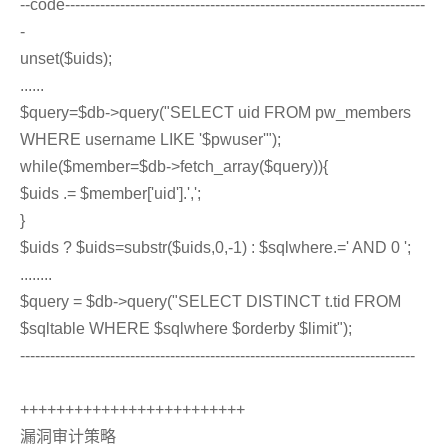
--code------------------------------------------------------------------------
-
unset($uids);
......
$query=$db->query("SELECT uid FROM pw_members
WHERE username LIKE '$pwuser'");
while($member=$db->fetch_array($query)){
$uids .= $member['uid'].',';
}
$uids ? $uids=substr($uids,0,-1) : $sqlwhere.=' AND 0 ';
........
$query = $db->query("SELECT DISTINCT t.tid FROM
$sqltable WHERE $sqlwhere $orderby $limit");
-------------------------------------------------------------------------------
+++++++++++++++++++++++++
漏洞审计策略