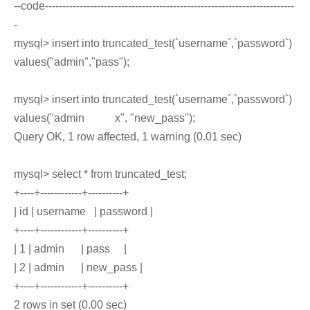
--code------------------------------------------------------------------------
-
mysql> insert into truncated_test(`username`,`password`)
values("admin","pass");
mysql> insert into truncated_test(`username`,`password`)
values("admin x", "new_pass");
Query OK, 1 row affected, 1 warning (0.01 sec)
mysql> select * from truncated_test;
+----+------------+----------+
| id | username | password |
+----+------------+----------+
| 1 | admin | pass |
| 2 | admin | new_pass |
+----+------------+----------+
2 rows in set (0.00 sec)