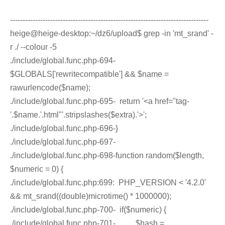
-------------------------------------------------------------------------------
heige@heige-desktop:~/dz6/upload$ grep -in 'mt_srand' -
r ./ --colour -5
./include/global.func.php-694-
$GLOBALS['rewritecompatible'] && $name =
rawurlencode($name);
./include/global.func.php-695- return '<a href="tag-
'.$name.'.html"'.stripslashes($extra).'>';
./include/global.func.php-696-}
./include/global.func.php-697-
./include/global.func.php-698-function random($length,
$numeric = 0) {
./include/global.func.php:699: PHP_VERSION < '4.2.0'
&& mt_srand((double)microtime() * 1000000);
./include/global.func.php-700- if($numeric) {
./include/global.func.php-701- $hash =