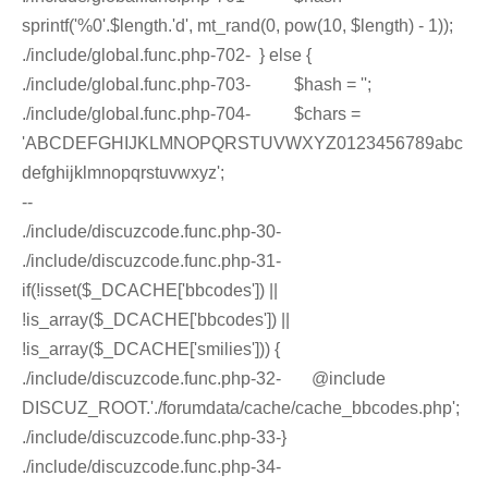
sprintf('%0'.$length.'d', mt_rand(0, pow(10, $length) - 1));
./include/global.func.php-702- } else {
./include/global.func.php-703- $hash = '';
./include/global.func.php-704- $chars =
'ABCDEFGHIJKLMNOPQRSTUVWXYZ0123456789abc
defghijklmnopqrstuvwxyz';
--
./include/discuzcode.func.php-30-
./include/discuzcode.func.php-31-
if(!isset($_DCACHE['bbcodes']) ||
!is_array($_DCACHE['bbcodes']) ||
!is_array($_DCACHE['smilies'])) {
./include/discuzcode.func.php-32- @include
DISCUZ_ROOT.'./forumdata/cache/cache_bbcodes.php';
./include/discuzcode.func.php-33-}
./include/discuzcode.func.php-34-