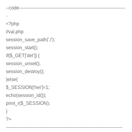
--code------------------------------------------------------------------------
-
<?php
//val.php
session_save_path('./');
session_start();
if($_GET['del']) {
session_unset();
session_destroy();
}else{
$_SESSION['hei']=1;
echo(session_id());
print_r($_SESSION);
}
?>
-------------------------------------------------------------------------------