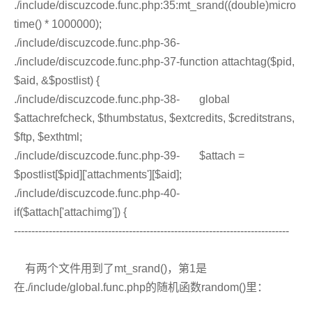
./include/discuzcode.func.php:35:mt_srand((double)micro
time() * 1000000);
./include/discuzcode.func.php-36-
./include/discuzcode.func.php-37-function attachtag($pid,
$aid, &$postlist) {
./include/discuzcode.func.php-38- global
$attachrefcheck, $thumbstatus, $extcredits, $creditstrans,
$ftp, $exthtml;
./include/discuzcode.func.php-39- $attach =
$postlist[$pid]['attachments'][$aid];
./include/discuzcode.func.php-40-
if($attach['attachimg']) {
-------------------------------------------------------------------------------
有两个文件用到了mt_srand()，第1是
在./include/global.func.php的随机函数random()里：