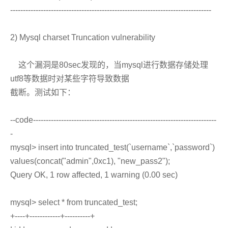
-------------------------------------------------------------------------------
2) Mysql charset Truncation vulnerability
这个漏洞是80sec发现的，当mysql进行数据存储处理
utf8等数据时对某些字符导致数据
截断。测试如下：
--code------------------------------------------------------------------------
-
mysql> insert into truncated_test(`username`,`password`)
values(concat("admin",0xc1), "new_pass2");
Query OK, 1 row affected, 1 warning (0.00 sec)
mysql> select * from truncated_test;
+----+------------+----------+