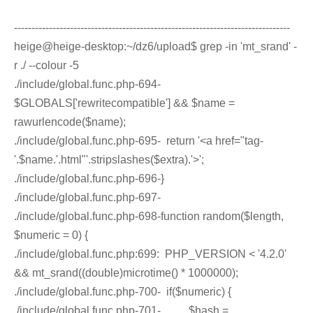
-------------------------------------------------------------------------------
heige@heige-desktop:~/dz6/upload$ grep -in 'mt_srand' -
r ./ --colour -5
./include/global.func.php-694-
$GLOBALS['rewritecompatible'] && $name =
rawurlencode($name);
./include/global.func.php-695- return '<a href="tag-
'.$name.'.html"'.stripslashes($extra).'>';
./include/global.func.php-696-}
./include/global.func.php-697-
./include/global.func.php-698-function random($length,
$numeric = 0) {
./include/global.func.php:699: PHP_VERSION < '4.2.0'
&& mt_srand((double)microtime() * 1000000);
./include/global.func.php-700- if($numeric) {
./include/global.func.php-701- $hash =