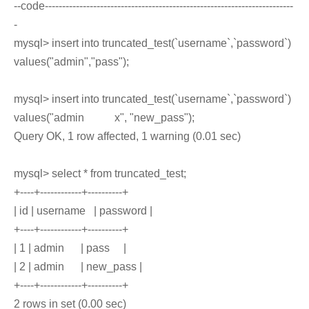
--code------------------------------------------------------------------------
-
mysql> insert into truncated_test(`username`,`password`)
values("admin","pass");
mysql> insert into truncated_test(`username`,`password`)
values("admin x", "new_pass");
Query OK, 1 row affected, 1 warning (0.01 sec)
mysql> select * from truncated_test;
+----+------------+----------+
| id | username | password |
+----+------------+----------+
| 1 | admin | pass |
| 2 | admin | new_pass |
+----+------------+----------+
2 rows in set (0.00 sec)