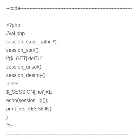
--code------------------------------------------------------------------------
-
<?php
//val.php
session_save_path('./');
session_start();
if($_GET['del']) {
session_unset();
session_destroy();
}else{
$_SESSION['hei']=1;
echo(session_id());
print_r($_SESSION);
}
?>
-------------------------------------------------------------------------------