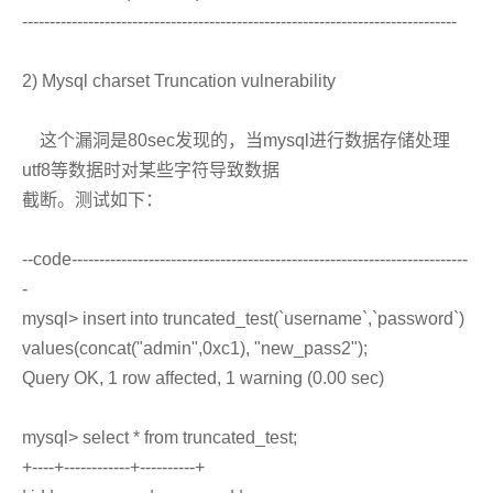
-------------------------------------------------------------------------------
2) Mysql charset Truncation vulnerability
这个漏洞是80sec发现的，当mysql进行数据存储处理
utf8等数据时对某些字符导致数据
截断。测试如下：
--code------------------------------------------------------------------------
-
mysql> insert into truncated_test(`username`,`password`)
values(concat("admin",0xc1), "new_pass2");
Query OK, 1 row affected, 1 warning (0.00 sec)
mysql> select * from truncated_test;
+----+------------+----------+