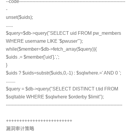
--code------------------------------------------------------------------------
-
unset($uids);
......
$query=$db->query("SELECT uid FROM pw_members
WHERE username LIKE '$pwuser'");
while($member=$db->fetch_array($query)){
$uids .= $member['uid'].',';
}
$uids ? $uids=substr($uids,0,-1) : $sqlwhere.=' AND 0 ';
........
$query = $db->query("SELECT DISTINCT t.tid FROM
$sqltable WHERE $sqlwhere $orderby $limit");
-------------------------------------------------------------------------------
+++++++++++++++++++++++++
漏洞审计策略