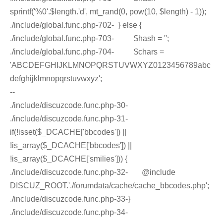
sprintf('%0'.$length.'d', mt_rand(0, pow(10, $length) - 1));
./include/global.func.php-702- } else {
./include/global.func.php-703- $hash = '';
./include/global.func.php-704- $chars =
'ABCDEFGHIJKLMNOPQRSTUVWXYZ0123456789abc
defghijklmnopqrstuvwxyz';
--
./include/discuzcode.func.php-30-
./include/discuzcode.func.php-31-
if(!isset($_DCACHE['bbcodes']) ||
!is_array($_DCACHE['bbcodes']) ||
!is_array($_DCACHE['smilies'])) {
./include/discuzcode.func.php-32- @include
DISCUZ_ROOT.'./forumdata/cache/cache_bbcodes.php';
./include/discuzcode.func.php-33-}
./include/discuzcode.func.php-34-