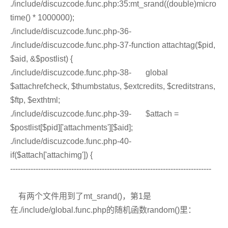
./include/discuzcode.func.php:35:mt_srand((double)micro
time() * 1000000);
./include/discuzcode.func.php-36-
./include/discuzcode.func.php-37-function attachtag($pid,
$aid, &$postlist) {
./include/discuzcode.func.php-38- global
$attachrefcheck, $thumbstatus, $extcredits, $creditstrans,
$ftp, $exthtml;
./include/discuzcode.func.php-39- $attach =
$postlist[$pid]['attachments'][$aid];
./include/discuzcode.func.php-40-
if($attach['attachimg']) {
-------------------------------------------------------------------------------
有两个文件用到了mt_srand()，第1是
在./include/global.func.php的随机函数random()里：