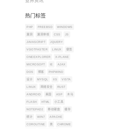
业界资讯
热门标签
PHP
FREEBSD
WINDOWS
漏洞
漏洞审核
CSS
JS
JAVASCRIPT
JQUERY
VGOTFASTER
LINUX
便签
ONEEXPLORER
X-PLANE
MICROSOFT
IE
AJAX
DOS
博客
PHPWIND
设计
MYSQL
IIS
VISTA
LINUX
网络安全
RUST
ANDROID
美国
ASP
木马
FLASH
HTML
小工具
NOTEPAD2
移动硬盘
缓存
统计
WIN7
APACHE
COROUTINE
类
CHROME