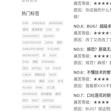
业界资讯
痛苦等级：★★★★
原因：你这做的什么
热门标签
做！
PHP
FREEBSD
WINDOWS
NO.4：BUG！超级
漏洞
漏洞审核
CSS
JS
痛苦等级：★★★★
JAVASCRIPT
JQUERY
原因：改了又改改了
VGOTFASTER
LINUX
便签
NO.5：规范？那是
ONEEXPLORER
X-PLANE
MICROSOFT
IE
AJAX
痛苦等级：★★★★
DOS
博客
PHPWIND
原因：规范？麻烦！
设计
MYSQL
IIS
VISTA
NO.6：不懂技术的
LINUX
网络安全
RUST
痛苦等级：★★★★
ANDROID
美国
ASP
木马
原因：我看那XXX
FLASH
HTML
小工具
NOTEPAD2
移动硬盘
缓存
NO.7：口吐莲花的
统计
WIN7
APACHE
痛苦等级：★★★★
COROUTINE
类
CHROME
原因：BUG？保证