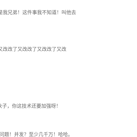
是我兄弟！这件事我不知道！叫他去
又改改了又改改了又改改了又改
伙子，你这技术还要加强呀！
没问题！并发？至少几千万！哈哈。