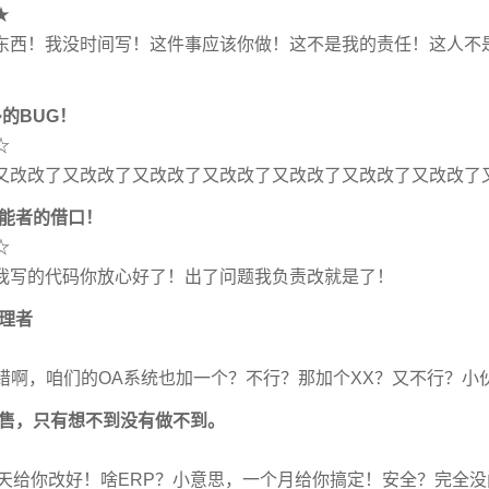
★
东西！我没时间写！这件事应该你做！这不是我的责任！这人不
多的BUG！
☆
又改改了又改改了又改改了又改改了又改改了又改改了又改改了
无能者的借口！
☆
我写的代码你放心好了！出了问题我负责改就是了！
管理者
不错啊，咱们的OA系统也加一个？不行？那加个XX？又不行？小
销售，只有想不到没有做不到。
明天给你改好！啥ERP？小意思，一个月给你搞定！安全？完全