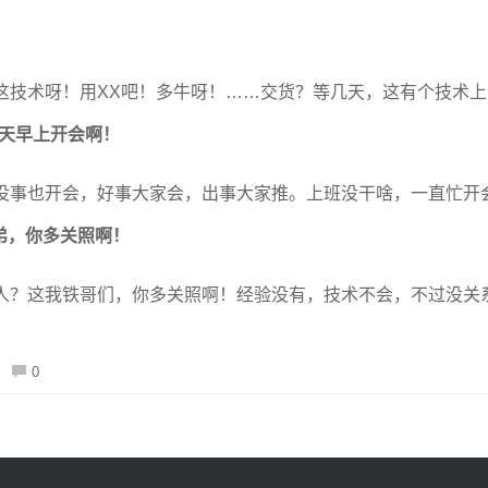
这技术呀！用XX吧！多牛呀！……交货？等几天，这有个技术上
明天早上开会啊！
没事也开会，好事大家会，出事大家推。上班没干啥，一直忙开
兄弟，你多关照啊！
人？这我铁哥们，你多关照啊！经验没有，技术不会，不过没关
0