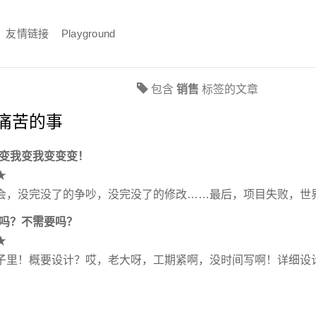
友情链接
Playground
包含
销售
标签的文章
痛苦的事
我变我变我变变变！
★
会，没完没了的争吵，没完没了的修改……最后，项目失败，世
档吗？不需要吗？
★
子里！概要设计？哎，老大呀，工期紧啊，没时间写啊！详细设