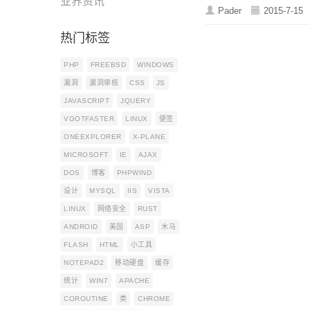
业界资讯
Pader
2015-7-15
热门标签
PHP
FREEBSD
WINDOWS
漏洞
漏洞审核
CSS
JS
JAVASCRIPT
JQUERY
VGOTFASTER
LINUX
便签
ONEEXPLORER
X-PLANE
MICROSOFT
IE
AJAX
DOS
博客
PHPWIND
设计
MYSQL
IIS
VISTA
LINUX
网络安全
RUST
ANDROID
美国
ASP
木马
FLASH
HTML
小工具
NOTEPAD2
移动硬盘
缓存
统计
WIN7
APACHE
COROUTINE
类
CHROME