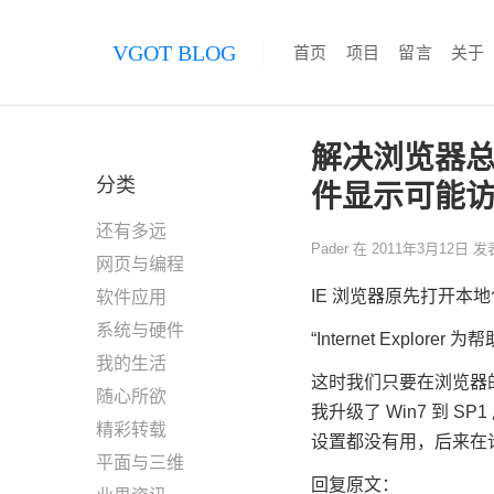
VGOT BLOG
首页
项目
留言
关于
解决浏览器总
分类
件显示可能
还有多远
Pader
在
2011年3月12日
发
网页与编程
IE 浏览器原先打开本地
软件应用
系统与硬件
“Internet Exp
我的生活
这时我们只要在浏览器的 
随心所欲
我升级了 Win7 到 
精彩转载
设置都没有用，后来在
平面与三维
回复原文：