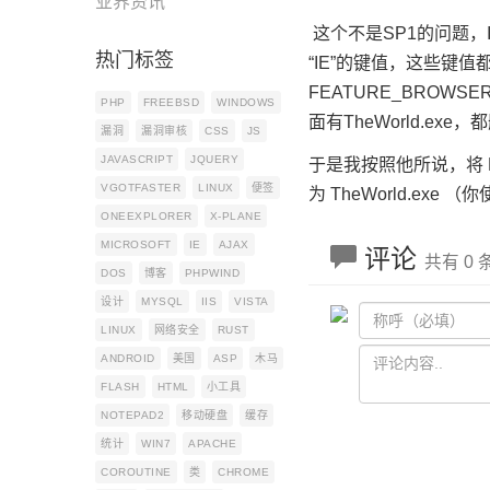
业界资讯
这个不是SP1的问题，
热门标签
“IE”的键值，这些键值都在HKEY
FEATURE_BROWS
PHP
FREEBSD
WINDOWS
面有TheWorld.exe
漏洞
漏洞审核
CSS
JS
JAVASCRIPT
JQUERY
于是我按照他所说，将 HKEY_C
VGOTFASTER
LINUX
便签
为 TheWorld.e
ONEEXPLORER
X-PLANE
MICROSOFT
IE
AJAX
评论
共有 0
DOS
博客
PHPWIND
设计
MYSQL
IIS
VISTA
LINUX
网络安全
RUST
ANDROID
美国
ASP
木马
FLASH
HTML
小工具
NOTEPAD2
移动硬盘
缓存
统计
WIN7
APACHE
COROUTINE
类
CHROME