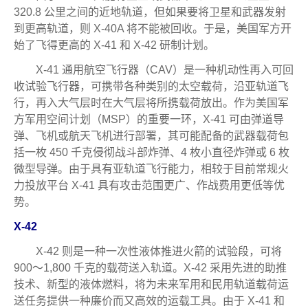
320.8 公里之间的近地轨道，但如果要将卫星和武器发射
到更高轨道，则 X-40A 将不能被回收。于是，美国军方开
始了飞得更高的 X-41 和 X-42 研制计划。
X-41 通用航空飞行器（CAV）是一种机动性再入可回
收试验飞行器，可携带各种类别的太空载荷，沿亚轨道飞
行，再入大气层时在大气层将所携载荷放出。作为美国军
方军用空间计划（MSP）的重要一环，X-41 可由弹道导
弹、飞机或航天飞机进行部署，其可能配备的武器载荷包
括一枚 450 千克侵彻战斗部炸弹、4 枚小直径炸弹或 6 枚
微型导弹。由于具有亚轨道飞行能力，相较于目前常规火
力投放平台 X-41 具有攻击范围更广、作战费用更低等优
势。
X-42
X-42 则是一种一次性液体推进火箭的试验段，可将
900～1,800 千克的载荷送入轨道。X-42 采用先进的助推
技术、新型的液体燃料，将为未来军用和民用轨道载荷运
送任务提供一种廉价而又高效的运载工具。由于 X-41 和