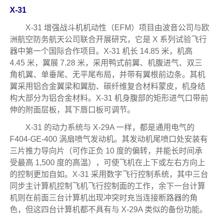
X-31
X-31 增强战斗机机动性（EFM）项目由波音公司与欧
洲航空防务航天公司联合开展研究，它是 X 系列试验飞行
器中第一个国际合作项目。X-31 机长 14.85 米，机高
4.45 米，翼展 7.28 米，采用鸭式前翼、机腹进气、双三
角机翼、单垂尾、无平尾布局，并带有翼根前边条。其机
翼采用铝合金翼梁和翼肋、碳纤维复合材料蒙皮，机身结
构大部分为铝合金材料。X-31 机身腹部的矩形进气口带前
伸的附面层板，其下唇口板可调节。
X-31 的动力系统与 X-29A 一样，都是通用电气的
F404-GE-400 涡扇喷气发动机。其发动机尾喷口处安装有
三片推力导向片（可作正负 10 度的偏转，并能长时间承
受最高 1,500 度的高温），可使飞机在上下或左右方向上
的控制更加自如。X-31 采用数字飞行控制系统，其中三台
同步主计算机控制飞机飞行控制面的工作，余下一台计算
机则在前面三台计算机出现冲突时充当连接断路器的角
色，但这四台计算机都不具有与 X-29A 类似的备份功能。