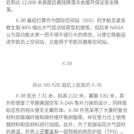
后到达 12,000 米高度后着陆降落伞会展开保证安全降
落。
X-38 最初打算作为国际空间站（ISS）的宇航员紧急
救生船 80% 缩比大气层试验原型机使用，但后来 NASA
认为其功能太单一而不得不进行大的修改，以使它既能运
送宇航员上空间站，又能用于宇航员撤离空间站。
X-38
刚从 NB-52B 载机上脱离的 X-38
X-38 机长 7.31 米，机高 2.22 米，翼展 3.81 米，其
外形借鉴了早期美国空军 X-24A 等升力体的设计，同样是
标志性的钝头锥无主翼形体。X-38 外壳采用了大量的复合
材料如玻璃纤维和碳纤维环氧树脂等，并在受力点上使用
钢材料和铝材料进行加固。此外，为了抵御返回大气层时
的高温，外壳上还覆盖有一层特殊的热防护层（TPS）。