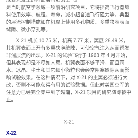
是当时航空学领域一项前沿研究项目，它将提高飞行器燃
料使用效率、航程、寿命，减小超音速飞行阻力等，典型
的层流控制措施如在机翼上使用多孔物质、多重狭窄表面
缝隙、微小穿孔等。
X-21 机长 10.75 米，机高 7.77 米，翼展 28.49 米，
其机翼表面上开有多重狭窄缝隙，可使空气注入从而诱发
非湍层流的出现。X-21 的试验飞行于 1963 年 4 月开始，
但其表现却是不尽如人意。机翼表面不够平滑，而且雨
水、冰晶、尘土和其它细小微粒也会经常阻塞缝隙从而影
响试验效果。在这种情况下，对 X-21 的主翼必须进行大
改，否则不可能获得有用的试验数据。但此时美国空军的
注意力已经完全集中到了越南，X-21 项目的研究随即被中
止。
X-21
X-22