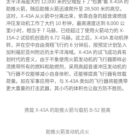
太平洋海面大约 12,000 米的空域投下了“包裹”着 X-43A 的
助推火箭，随后助推火箭迅速爬升至 28,500 米的高空。
这时，X-43A 从火箭中分离出来，依靠自身的超音速燃烧
冲压发动机工作了大约 10 秒钟，最高速度达到 8,000 公
里/小时，相当于 7 马赫，已经超过了使用火箭动力的 X-
15A-2 试验机创造的 6.72 马赫。这之后，X-43A 发动机停
转，并在空中自由滑翔飞行约 6 分钟后，按预定计划坠入
加利福尼亚州附近的太平洋海域。X-43A 的试飞成功具有
划时代的意义，由于不象使用火箭发动机的飞行器那样必
须携带所有的燃料和助燃剂，采用高超音速冲压发动机的
飞行器不仅能够减小自身体积，还能够提高飞行器有效载
荷量。如在军事应用中，与 X-43A 类似的飞行器将能携带
更大重量的打击武器，其小巧的体积也让敌方防不胜防。
携载 X-43A 的助推火箭与载机 B-52 脱离
助推火箭发动机点火