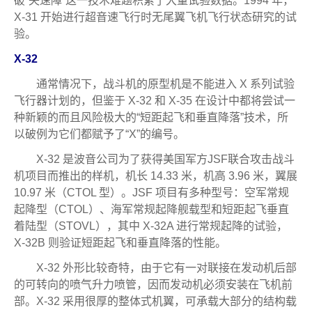
破“失速障”这一技术难题积累了大量试验数据。1994 年，
X-31 开始进行超音速飞行时无尾翼飞机飞行状态研究的试
验。
X-32
通常情况下，战斗机的原型机是不能进入 X 系列试验
飞行器计划的，但鉴于 X-32 和 X-35 在设计中都将尝试一
种新颖的而且风险极大的“短距起飞和垂直降落”技术，所
以破例为它们都赋予了“X”的编号。
X-32 是波音公司为了获得美国军方JSF联合攻击战斗
机项目而推出的样机，机长 14.33 米，机高 3.96 米，翼展
10.97 米（CTOL 型）。JSF 项目有多种型号：空军常规
起降型（CTOL）、海军常规起降舰载型和短距起飞垂直
着陆型（STOVL），其中 X-32A 进行常规起降的试验，
X-32B 则验证短距起飞和垂直降落的性能。
X-32 外形比较奇特，由于它有一对联接在发动机后部
的可转向的喷气升力喷管，因而发动机必须安装在飞机前
部。X-32 采用很厚的整体式机翼，可承载大部分的结构载