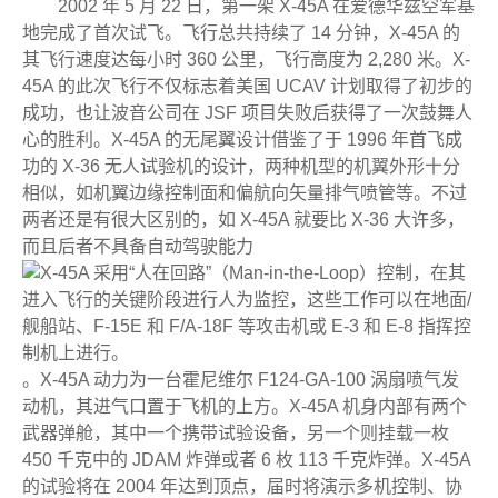
2002 年 5 月 22 日，第一架 X-45A 在爱德华兹空军基
地完成了首次试飞。飞行总共持续了 14 分钟，X-45A 的
其飞行速度达每小时 360 公里，飞行高度为 2,280 米。X-
45A 的此次飞行不仅标志着美国 UCAV 计划取得了初步的
成功，也让波音公司在 JSF 项目失败后获得了一次鼓舞人
心的胜利。X-45A 的无尾翼设计借鉴了于 1996 年首飞成
功的 X-36 无人试验机的设计，两种机型的机翼外形十分
相似，如机翼边缘控制面和偏航向矢量排气喷管等。不过
两者还是有很大区别的，如 X-45A 就要比 X-36 大许多，
而且后者不具备自动驾驶能力
。X-45A 动力为一台霍尼维尔 F124-GA-100 涡扇喷气发
动机，其进气口置于飞机的上方。X-45A 机身内部有两个
武器弹舱，其中一个携带试验设备，另一个则挂载一枚
450 千克中的 JDAM 炸弹或者 6 枚 113 千克炸弹。X-45A
的试验将在 2004 年达到顶点，届时将演示多机控制、协