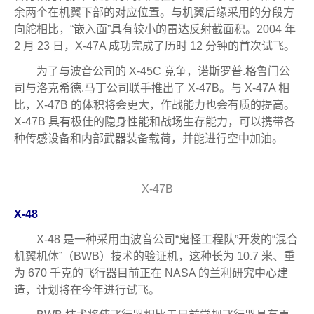
余两个在机翼下部的对应位置。与机翼后缘采用的分段方
向舵相比，“嵌入面”具有较小的雷达反射截面积。2004 年
2 月 23 日，X-47A 成功完成了历时 12 分钟的首次试飞。
为了与波音公司的 X-45C 竞争，诺斯罗普.格鲁门公
司与洛克希德.马丁公司联手推出了 X-47B。与 X-47A 相
比，X-47B 的体积将会更大，作战能力也会有质的提高。
X-47B 具有极佳的隐身性能和战场生存能力，可以携带各
种传感设备和内部武器装备载荷，并能进行空中加油。
X-47B
X-48
X-48 是一种采用由波音公司“鬼怪工程队”开发的“混合
机翼机体”（BWB）技术的验证机，这种长为 10.7 米、重
为 670 千克的飞行器目前正在 NASA 的兰利研究中心建
造，计划将在今年进行试飞。