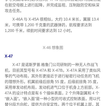
在航空母舰上进行起降，并完成监视、压制敌防空和纵深
攻击任务。
X-46A 与 X-45A 很相似，大约 10.4 米长，翼展 13.4
米，可携带 1,200 千克重的武器弹药，航程要求达到
1,200 千米，续航时间要求达到 12 小时。
X-46 想象图
X-47
X-47 是诺斯罗普.格鲁门公司研制的一种无人作战飞
机，目前其型号有 X-47A 和 X-47B。X-47A 采用了类似风
筝的气动布局，其外形更接近于进行秘密行动任务的飞机
的理想外形。机翼前缘后掠角 55 度，后缘前掠角 35 度，
采用单发动机布局，发动机进气口位于机身上方前部。X-
47A 的设计特点是有 6 个操纵表面，2 个升降副翼和 4 个
“嵌入面”。“嵌入面”是一种小型的可收式控制表面，用以代
替分段方向舵，提供方向安定性。两个位于机翼上部，其