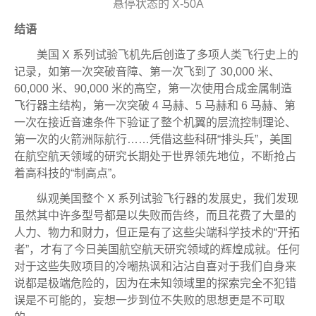
悬停状态的 X-50A
结语
美国 X 系列试验飞机先后创造了多项人类飞行史上的
记录，如第一次突破音障、第一次飞到了 30,000 米、
60,000 米、90,000 米的高空，第一次使用合成金属制造
飞行器主结构，第一次突破 4 马赫、5 马赫和 6 马赫、第
一次在接近音速条件下验证了整个机翼的层流控制理论、
第一次的火箭洲际航行……凭借这些科研“排头兵”，美国
在航空航天领域的研究长期处于世界领先地位，不断抢占
着高科技的“制高点”。
纵观美国整个 X 系列试验飞行器的发展史，我们发现
虽然其中许多型号都是以失败而告终，而且花费了大量的
人力、物力和财力，但正是有了这些尖端科学技术的“开拓
者”，才有了今日美国航空航天研究领域的辉煌成就。任何
对于这些失败项目的冷嘲热讽和沾沾自喜对于我们自身来
说都是极端危险的，因为在未知领域里的探索完全不犯错
误是不可能的，妄想一步到位不失败的思想更是不可取