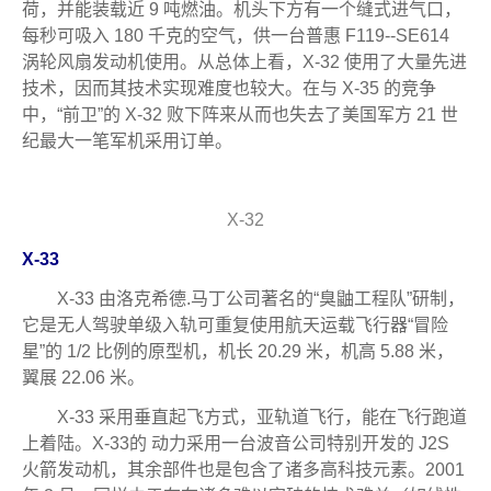
荷，并能装载近 9 吨燃油。机头下方有一个缝式进气口，
每秒可吸入 180 千克的空气，供一台普惠 F119--SE614
涡轮风扇发动机使用。从总体上看，X-32 使用了大量先进
技术，因而其技术实现难度也较大。在与 X-35 的竞争
中，“前卫”的 X-32 败下阵来从而也失去了美国军方 21 世
纪最大一笔军机采用订单。
X-32
X-33
X-33 由洛克希德.马丁公司著名的“臭鼬工程队”研制，
它是无人驾驶单级入轨可重复使用航天运载飞行器“冒险
星”的 1/2 比例的原型机，机长 20.29 米，机高 5.88 米，
翼展 22.06 米。
X-33 采用垂直起飞方式，亚轨道飞行，能在飞行跑道
上着陆。X-33的 动力采用一台波音公司特别开发的 J2S
火箭发动机，其余部件也是包含了诸多高科技元素。2001