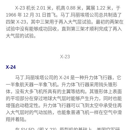
X-23 机长 2.01 米，机高 0.88 米，翼展 1.22 米，于
1966 年 12 月 31 日首飞。马丁.玛丽埃塔公司总共制造了
四架 X-23，其中三架用于再入大气层试验。最初的两架在
试验中没有能够成功回收，直到第三架才顺利完成了再入
大气层的试验。
X-23
X-24
马丁.玛丽埃塔公司的 X-24 是一种升力体飞行器，它
一半象航天器一半象飞机。升力体飞行器采用钝头锥形
体，没有大多飞机所具有的主翼等结构。其锥形体上表面
的平坦部分在穿过地球大气层时能够产生升力，同时也能
增强启动稳定性。升力体飞行器可以飞到太空中承受住再
入大气层时的气动加热，也能象普通飞机一样在空气中滑
翔并着陆。
在 SV-5D（即 X-23）原型机的基础上，美国空军研