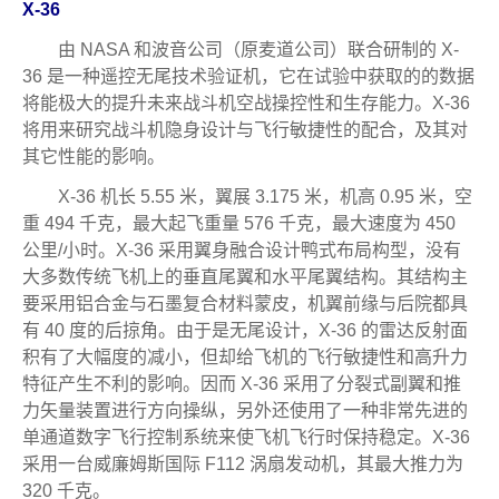
X-36
由 NASA 和波音公司（原麦道公司）联合研制的 X-
36 是一种遥控无尾技术验证机，它在试验中获取的的数据
将能极大的提升未来战斗机空战操控性和生存能力。X-36
将用来研究战斗机隐身设计与飞行敏捷性的配合，及其对
其它性能的影响。
X-36 机长 5.55 米，翼展 3.175 米，机高 0.95 米，空
重 494 千克，最大起飞重量 576 千克，最大速度为 450
公里/小时。X-36 采用翼身融合设计鸭式布局构型，没有
大多数传统飞机上的垂直尾翼和水平尾翼结构。其结构主
要采用铝合金与石墨复合材料蒙皮，机翼前缘与后院都具
有 40 度的后掠角。由于是无尾设计，X-36 的雷达反射面
积有了大幅度的减小，但却给飞机的飞行敏捷性和高升力
特征产生不利的影响。因而 X-36 采用了分裂式副翼和推
力矢量装置进行方向操纵，另外还使用了一种非常先进的
单通道数字飞行控制系统来使飞机飞行时保持稳定。X-36
采用一台威廉姆斯国际 F112 涡扇发动机，其最大推力为
320 千克。