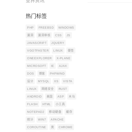
业界资讯
热门标签
PHP
FREEBSD
WINDOWS
漏洞
漏洞审核
CSS
JS
JAVASCRIPT
JQUERY
VGOTFASTER
LINUX
便签
ONEEXPLORER
X-PLANE
MICROSOFT
IE
AJAX
DOS
博客
PHPWIND
设计
MYSQL
IIS
VISTA
LINUX
网络安全
RUST
ANDROID
美国
ASP
木马
FLASH
HTML
小工具
NOTEPAD2
移动硬盘
缓存
统计
WIN7
APACHE
COROUTINE
类
CHROME