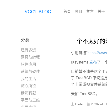
VGOT BLOG
首页
项目
留言
关于
分类
一个不太好的消息
还有多远
引用链接“
https://www
网页与编程
iXsystems
宣布
了一个基
软件应用
系统与硬件
目前暂不清楚这个 Tr
于 FreeBSD 来
我的生活
个非常重视文件系统的操
随心所欲
精彩转载
天佑 FreeBSD。
平面与三维
Pader
2020-6-4