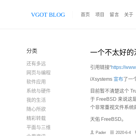
VGOT BLOG
首页
项目
留言
关于
分类
一个不太好的消息
还有多远
引用链接“
https://www
网页与编程
iXsystems
宣布
了一个基
软件应用
系统与硬件
目前暂不清楚这个 Tr
于 FreeBSD 来
我的生活
个非常重视文件系统的操
随心所欲
精彩转载
天佑 FreeBSD。
平面与三维
Pader
2020-6-4