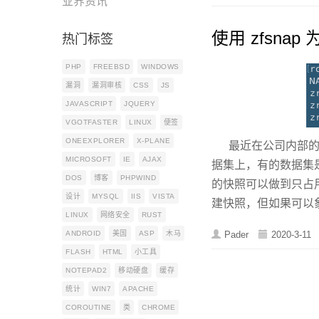
业界资讯
使用 zfsnap
热门标签
PHP
FREEBSD
WINDOWS
漏洞
漏洞审核
CSS
JS
JAVASCRIPT
JQUERY
VGOTFASTER
LINUX
便签
ONEEXPLORER
X-PLANE
最近在公司内部的 Fr
MICROSOFT
IE
AJAX
据集上，有的数据集是
DOS
博客
PHPWIND
的快照可以做到只占用
设计
MYSQL
IIS
VISTA
建快照，但如果可以象
LINUX
网络安全
RUST
ANDROID
美国
ASP
木马
Pader
2020-3-11
FLASH
HTML
小工具
NOTEPAD2
移动硬盘
缓存
统计
WIN7
APACHE
COROUTINE
类
CHROME