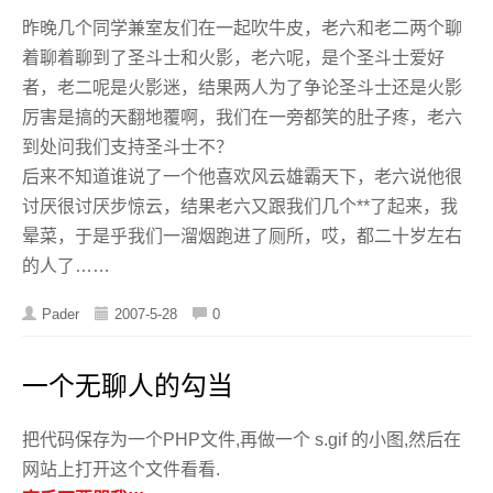
昨晚几个同学兼室友们在一起吹牛皮，老六和老二两个聊
着聊着聊到了圣斗士和火影，老六呢，是个圣斗士爱好
者，老二呢是火影迷，结果两人为了争论圣斗士还是火影
厉害是搞的天翻地覆啊，我们在一旁都笑的肚子疼，老六
到处问我们支持圣斗士不？
后来不知道谁说了一个他喜欢风云雄霸天下，老六说他很
讨厌很讨厌步惊云，结果老六又跟我们几个**了起来，我
晕菜，于是乎我们一溜烟跑进了厕所，哎，都二十岁左右
的人了……
Pader
2007-5-28
0
一个无聊人的勾当
把代码保存为一个PHP文件,再做一个 s.gif 的小图,然后在
网站上打开这个文件看看.