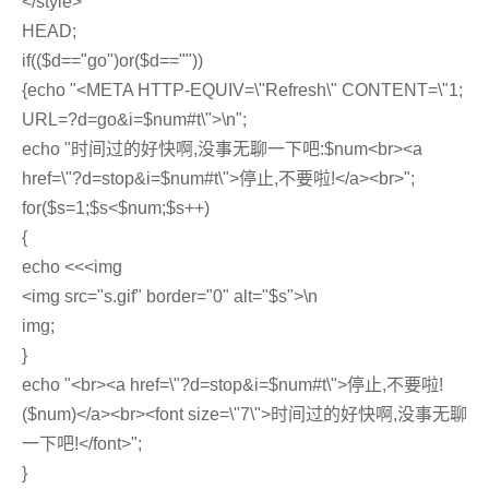
</style>
HEAD;
if(($d=="go")or($d==""))
{echo "<META HTTP-EQUIV=\"Refresh\" CONTENT=\"1;
URL=?d=go&i=$num#t\">\n";
echo "时间过的好快啊,没事无聊一下吧:$num<br><a
href=\"?d=stop&i=$num#t\">停止,不要啦!</a><br>";
for($s=1;$s<$num;$s++)
{
echo <<<img
<img src="s.gif" border="0" alt="$s">\n
img;
}
echo "<br><a href=\"?d=stop&i=$num#t\">停止,不要啦!
($num)</a><br><font size=\"7\">时间过的好快啊,没事无聊
一下吧!</font>";
}