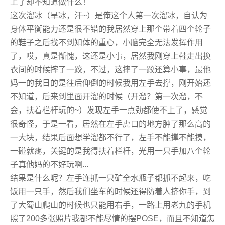
上了却不知道做什么！
这次溜冰（旱冰，汗~）是俺这个人第一次溜冰，自认为
身体平衡能力还是很不错的我居然穿上那个带着四个轮子
的鞋子之后找不到知体的重心，小脑完全无法发挥作用
了，哎，真是惭愧，这还是小事，居然我刚穿上鞋走出换
衣间的时候摔了一跤，不过，这摔了一跤还算小事，最他
妈一的我日的是往后仰倒的时候我用左手去撑，刚开始还
不知道，后来到里面开溜的时候（开溜？第一次溜，不
会，扶着栏杆玩的~）发现左手一点劲都使不上了，感觉
很奇怪，于是一看，居然在左手虎口的地方肿了那么高的
一大块，结果后面想学溜都不行了，左手不能撑不能摸，
一碰就疼，关键的是我得扶着栏杆，光用一只手加八个轮
子真他妈的不好玩啊...
结果是什么呢？左手连抓一只矿全水瓶子都抓不起来，吃
饭用一只手，然后我们坐车的时候还得防着人挤你手，到
了大蜀山爬山的时候也只能用右手，一路上用老九的手机
照了200多张照片我都不能尽情的摆POSE，而且不知道怎