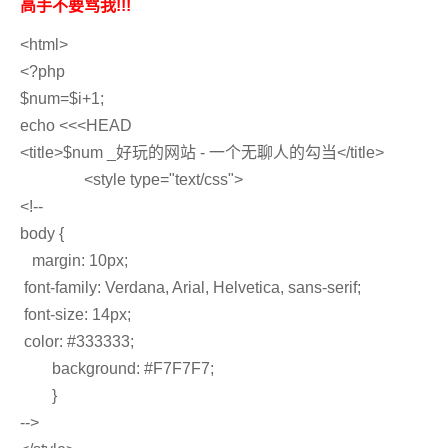
高手不要骂我!!!
<html>
<?php
$num=$i+1;
echo <<<HEAD
<title>$num _好玩的网站 - 一个无聊人的勾当</title>
<style type="text/css">
<!--
body {
margin: 10px;
font-family: Verdana, Arial, Helvetica, sans-serif;
font-size: 14px;
color: #333333;
background: #F7F7F7;
}
-->