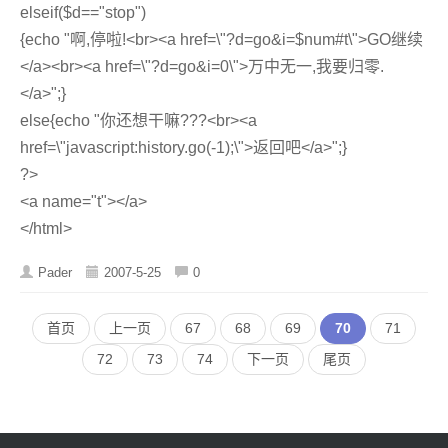
elseif($d=="stop")
{echo "啊,停啦!<br><a href=\"?d=go&i=$num#t\">GO继续
</a><br><a href=\"?d=go&i=0\">万中无一,我要归零.
</a>";}
else{echo "你还想干嘛???<br><a
href=\"javascript:history.go(-1);\">返回吧</a>";}
?>
<a name="t"></a>
</html>
Pader
2007-5-25
0
首页
上一页
67
68
69
70
71
72
73
74
下一页
尾页