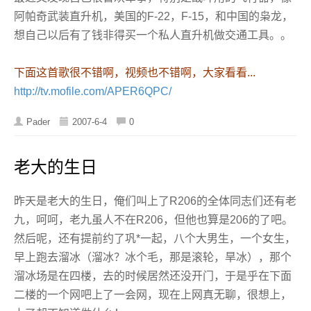
阿帕奇武装直升机，美国的F-22，F-15，和中国的枭龙，
想自己以后有了钱非得买一个私人直升机做交通工具。。
下面这首歌很不错啊，视频也不错啊，大家看看...
http://tv.mofile.com/APER6QPC/
Pader
2007-6-4
0
老大的生日
昨天是老大的生日，俺们叫上了R206的全体同志们还有老
九，呵呵，老九虽人不在R206，但他也算是206的了吧。
然后呢，还有提前约了巩*一起，八个大男生，一个女生，
早上跑去溜冰（溜冰？冰个毛，那是滚轮，旱冰），那个
溜冰场是在四楼，去的时候居然还没开门，于是乎在下面
二楼的一个网吧上了一会网，现在上网真无聊，很想上，