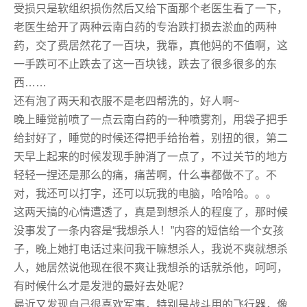
受损只是软组织损伤然后又给下面那个老医生看了一下，
老医生给开了两种云南白药的专治跌打损去淤血的两种
药，交了费居然花了一百块，我靠，真他妈的不值啊，这
一手跌可不止跌去了这一百块钱，跌去了很多很多的东
西……
还有泡了两天和衣服不是老四帮洗的，好人啊~
晚上睡觉前喷了一点云南白药的一种喷雾剂，用袋子把手
给封好了，睡觉的时候还得把手给抬着，别扭的很，第二
天早上起来的时候发现手肿消了一点了，不过关节的地方
轻轻一捏还是那么的痛，痛苦啊，什么事都做不了。不
对，我还可以打字，还可以玩我的电脑，哈哈哈。。。
这两天搞的心情遭透了，真是到想杀人的程度了，那时候
没事发了一条内容是“我想杀人！”内容的短信给一个女孩
子，晚上她打电话过来问我干嘛想杀人，我说不爽就想杀
人，她居然说他现在很不爽让我想杀的话就杀他，呵呵，
有时候什么才是发泄的最好去处呢？
最近又发现自己很喜欢军事，特别是战斗用的飞行器，像