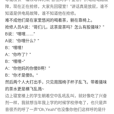
障，现在正在抢修，大家先回寝室！”讲话真是放屁，谁不
知道是供电局故障，谁不知道他在抢修。
难不成他们是在家里悠闲的喝着茶，躺在靠椅上。
抢修人员A说：“哥们儿，这茶是茶吗？怎么有股骚味？”
B说：“嘿嘿……”
A说：“你嘿什么？”
B：“嘿嘿！
A：“你咋了？”
B：“嘿嘿~”
A：“你他妈的你傻B啊！”
B：“你才是傻B。“
然后两个人大打出手，只见周围椅子杯子乱飞，带着骚味
的茶水更是横飞乱溅~
边上寝室楼上的学生朝着空中乱吼乱叫，就好像吃了兴奋
剂一样，我就想当年我上学的时候学校停电了，也只是声
音很齐的呼了一声“Oh,Yeah!”也没像你他们这样呼的是什