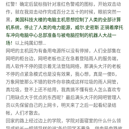
红警！确定后鼠标指针对准红色警戒的图标，开始双击动
作，就在我双击动作完成百分之五十的时候，眼前突然一
黑，
美国科技大楼的电脑主机思想控制了人类的全部计算
机系统，停止了人类的电力能源，威尔.史密斯 正骑着摩托
车冲向电脑中心总部准备与被电脑控制的机器人大战一
场！
以上纯属幻想...
网吧的主机因为有备用电源所以没有停掉，人们全部集在
网吧的柜台边，网吧老板也正在急着登陆雨人的服务端，
雨人软件不停的提示着无法登陆网络，那满头大汗的老板
不停的点紧急模式也是没有效果，我心想，真是一傻B，
万象网管那么不错的软件你非换成这样垃圾的雨人网管，
真垃圾，登不上还不给用，我真搞不懂有些人怎么喜欢专
门用缺点大于优点的东西呢？最后满头大汗的网吧管理人
员以先保留自己的上网卡，明天来了之后一起看纪录结
帐，人们才散去。
回家的路上经过边上的学院，学院对面寝室的什么什么领
导或校长一幅领导样的说“各位同学不要急，供电局电路故