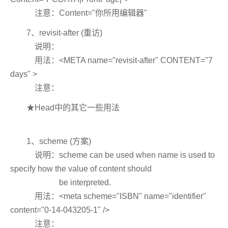
注意：Content="你所用编辑器"
7、revisit-after (重访)
说明：
用法：<META name="revisit-after" CONTENT="7
days" >
注意：
★Head中的其它一些用法
1、scheme (方案)
说明：scheme can be used when name is used to
specify how the value of content should
be interpreted.
用法：<meta scheme="ISBN" name="identifier"
content="0-14-043205-1" />
注意：