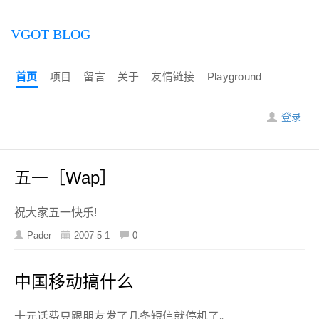
VGOT BLOG
首页
项目
留言
关于
友情链接
Playground
登录
五一［Wap］
祝大家五一快乐!
Pader
2007-5-1
0
中国移动搞什么
十元话费只跟朋友发了几条短信就停机了。