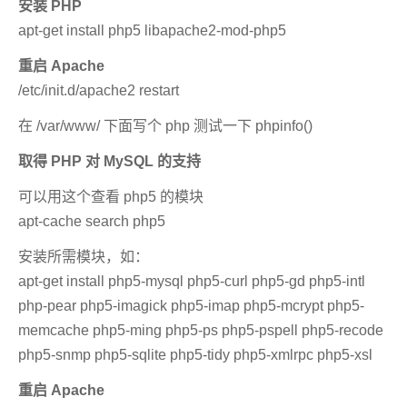
安装 PHP
apt-get install php5 libapache2-mod-php5
重启 Apache
/etc/init.d/apache2 restart
在 /var/www/ 下面写个 php 测试一下 phpinfo()
取得 PHP 对 MySQL 的支持
可以用这个查看 php5 的模块
apt-cache search php5
安装所需模块，如：
apt-get install php5-mysql php5-curl php5-gd php5-intl
php-pear php5-imagick php5-imap php5-mcrypt php5-
memcache php5-ming php5-ps php5-pspell php5-recode
php5-snmp php5-sqlite php5-tidy php5-xmlrpc php5-xsl
重启 Apache