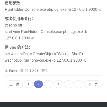
启动参数：
RunHiddenConsole.exe php-cgi.exe -b 127.0.0.1:9000 -q
或者使用命令行：
@echo off
start /min RunHiddenConsole.exe php-cgi.exe -b
127.0.0.1:9000 -q
用 vbs 的方法：
set wscriptObj = CreateObject("Wscript.Shell")
wscriptObj.run "php-cgi.exe -b 127.0.0.1:9000",0
Pader
2011-2-21
2
上一页
1
2
3
4
5
6
下一页