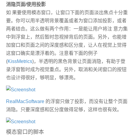
消隐页面/使用投影
如 果要使用模态窗口，让窗口下面的页面淡出焦点十分重
要。你可以用半透明背景覆盖或者为窗口添加投影，或者
两者结合。这么做有两个作用：一是能让用户将注 意力集
中到浮窗上，然后暂时忽视掉背后的页面。另外，也能增
加窗口和页面之间的深度感和区分度，让人在视觉上觉得
这窗口确实是漂浮着的。注意看下面的例子
(
KissMetrics
)，半透明的黑色背景让页面消隐，有助于登
录浮窗暂时成为视觉重点。另外，取消和关闭窗口的按钮
也设计得很好，够明显，够漂亮。
RealMacSoftware
的浮窗只做了投影，而没有让整个页面
消隐。只要深度感和区分度做得足够，这样也很有效。
模态窗口的脚本