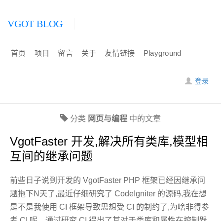
VGOT BLOG
首页
项目
留言
关于
友情链接
Playground
登录
分类
网页与编程
中的文章
VgotFaster 开发,解决所有类库,模型相
互间的继承问题
前些日子说到开发的 VgotFaster PHP 框架已经因继承问
题拖下N天了,最近仔细研究了 CodeIgniter 的源码,我在想
是不是我使用 CI 框架导致思想受 CI 的制约了,为啥非得参
考 CI 呢。通过研究 CI 得出了其对于类库和属性在控制器