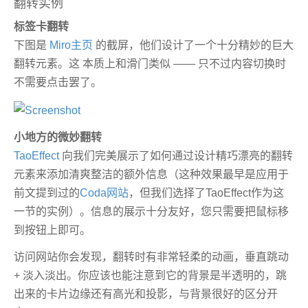
翻转实例
标签卡
翻转
下图是
Miro主页
的截屏，他们设计了一个十分精妙的巨大
翻转元素。这 本质上和滑门类似 —— 只不过内容切换时
不需要点击罢了。
小地方的
微妙
翻转
TaoEffect
向我们完美展示了如何通过设计精巧漂亮的翻转
元素来添加清爽整洁的额外信息（这种效果最早是应用于
前文提到过的
Coda网站
，但我们选择了TaoEffect作为这
一节的实例）。信息的展示十分友好，您只需要把鼠标移
到按钮上即可。
访问网站你会发现，翻转时有非常轻柔的动画，垂直跳动
+ 淡入淡出。你应该也能注意到它的背景是半透明的，跳
出来的卡片边缘还有高光和投影，与背景很好的区分开