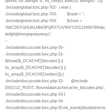
sprintf('%0'.$length.'d', mt_rand(0, pow(10, $length) - 1));
./include/global.func.php-702- } else {
./include/global.func.php-703- $hash = '';
./include/global.func.php-704- $chars =
'ABCDEFGHIJKLMNOPQRSTUVWXYZ0123456789abc
defghijklmnopqrstuvwxyz';
--
./include/discuzcode.func.php-30-
./include/discuzcode.func.php-31-
if(!isset($_DCACHE['bbcodes']) ||
!is_array($_DCACHE['bbcodes']) ||
!is_array($_DCACHE['smilies'])) {
./include/discuzcode.func.php-32- @include
DISCUZ_ROOT.'./forumdata/cache/cache_bbcodes.php';
./include/discuzcode.func.php-33-}
./include/discuzcode.func.php-34-
./include/discuzcode.func.php:35:mt_srand((double)micro