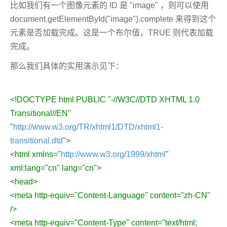
比如我们有一个图像元素的 ID 是 "image" ，则可以使用
document.getElementById("image").complete 来得到这个
元素是否加载完成。这是一个布尔值，TRUE 则代表加载
完成。
那么我们具体的实用演示见下：
<!DOCTYPE html PUBLIC "-//W3C//DTD XHTML 1.0
Transitional//EN"
"
http://www.w3.org/TR/xhtml1/DTD/xhtml1-
transitional.dtd
">
<html xmlns="
http://www.w3.org/1999/xhtml
"
xml:lang="cn" lang="cn">
<head>
<meta http-equiv="Content-Language" content="zh-CN"
/>
<meta http-equiv="Content-Type" content="text/html;