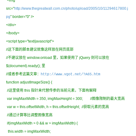
<img
src="
http://www.thegreatwall.com.cn/photo/upload/2005/10/11294617800.j
pg
" border="0" />
</div>
</body>
<script type="text/javascript">
//这下面的脚本建议就像这样放在网页底部
//不建议放在 window.onload 里，如果使用了 jQuery 则可以放在
$(document).ready(); 里
//或者参考这篇文章：
http://www.vgot.net/?A65.htm
function adjustImageSize() {
//这里使用 this 指针来代替传参的当前元素，下面有解释
var imgMaxWidth = 350, imgMaxHeight = 300; //图像限制的最大宽高
var w = this.offsetWidth, h = this.offsetHeight; //获取元素的宽高
//通过计算等比调整图像宽高
if(imgMaxWidth > 0 && w > imgMaxWidth) {
this.width = imgMaxWidth;