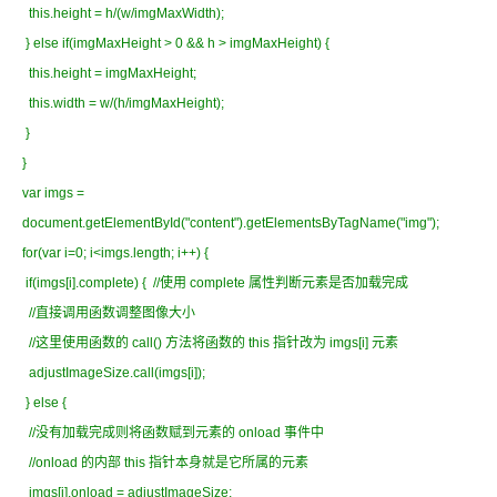
this.height = h/(w/imgMaxWidth);
} else if(imgMaxHeight > 0 && h > imgMaxHeight) {
this.height = imgMaxHeight;
this.width = w/(h/imgMaxHeight);
}
}
var imgs =
document.getElementById("content").getElementsByTagName("img");
for(var i=0; i<imgs.length; i++) {
if(imgs[i].complete) { //使用 complete 属性判断元素是否加载完成
//直接调用函数调整图像大小
//这里使用函数的 call() 方法将函数的 this 指针改为 imgs[i] 元素
adjustImageSize.call(imgs[i]);
} else {
//没有加载完成则将函数赋到元素的 onload 事件中
//onload 的内部 this 指针本身就是它所属的元素
imgs[i].onload = adjustImageSize;