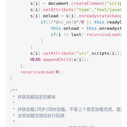
		s
[
i
]
=
 document
.
createElement
(
"script
		s
[
i
]
.
setAttribute
(
"type"
,
"text/javasc
		s
[
i
]
.
onload 
=
 s
[
i
]
.
onreadystatechange
if
(
!
/*@cc_on!@*/
0
||
this
.
readySt
this
.
onload 
=
this
.
onreadysta
if
(
i 
!=
 last
)
recursiveLoad
(
i
}
}
		s
[
i
]
.
setAttribute
(
"src"
,
scripts
[
i
]
)
;
HEAD
.
appendChild
(
s
[
i
]
)
;
}
;
recursiveLoad
(
0
)
;
}
/**

 * 并联加载指定的脚本

 *

 * 并联加载[同步]同时加载，不管上个是否加载完成，直接加
 * 全部加载完成后执行回调

 *
