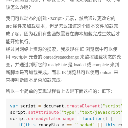
该怎么办呢？
我们可以动态的创建 <script> 元素，然后通过更改它的
src 属性来加载脚本，但是怎么知道这个脚本文件加载完
成了呢，因为我们有些函数需要在脚本加载完成生效后才
能开始执行。
经过对网络上资源的搜索，我发现在 IE 浏览器中可以使
用 <script> 元素的
onreadystatechange 来监控加载状态的改
变，并通过判断它的
readyState 是 loaded 或 complete 来判
断脚本是否加载完成。而非 IE 浏览器可以使用 onload 来
直接判断脚本是否加载完成。
所以一个简单的实现过程看上去是下面这样的：IE下：
var
 script 
=
 document
.
createElement
(
"script"
)
script
.
setAttribute
(
"type"
,
"text/javascript"
)
script
.
onreadystatechange
=
function
(
)
{
if
(
this
.
readyState 
==
"loaded"
||
this
.
rea