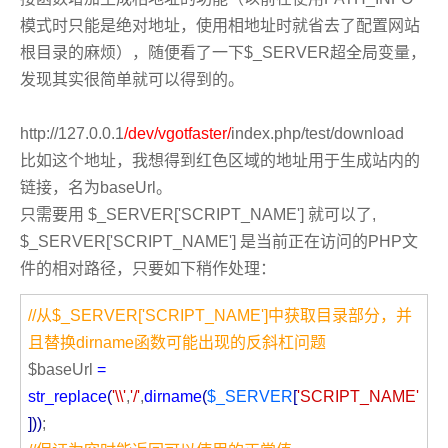
模式时只能是绝对地址，使用相地址时就省去了配置网站
根目录的麻烦），随便看了一下$_SERVER超全局变量，
发现其实很简单就可以得到的。
http://127.0.0.1
/dev/vgotfaster/
index.php/test/download
比如这个地址，我想得到红色区域的地址用于生成站内的
链接，名为baseUrl。
只需要用 $_SERVER['SCRIPT_NAME'] 就可以了,
$_SERVER['SCRIPT_NAME'] 是当前正在访问的PHP文
件的相对路径，只要如下稍作处理：
//从$_SERVER['SCRIPT_NAME']中获取目录部分，并
且替换dirname函数可能出现的反斜杠问题
$baseUrl
=
str_replace
(
'\\'
,
'/'
,
dirname
(
$_SERVER
[
'SCRIPT_NAME'
]))
;