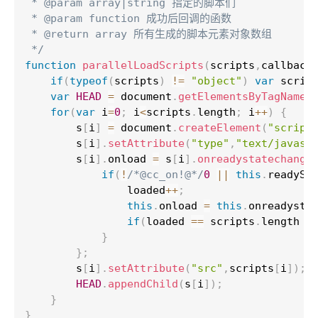
 * @param array|string 指定的脚本们

 * @param function 成功后回调的函数

 * @return array 所有生成的脚本元素对象数组

 */
function
parallelLoadScripts
(
scripts
,
callback
if
(
typeof
(
scripts
)
!=
"object"
)
var
 scrip
var
HEAD
=
 document
.
getElementsByTagName
(
for
(
var
 i
=
0
;
 i
<
scripts
.
length
;
 i
++
)
{
		s
[
i
]
=
 document
.
createElement
(
"script
		s
[
i
]
.
setAttribute
(
"type"
,
"text/javasc
		s
[
i
]
.
onload 
=
 s
[
i
]
.
onreadystatechange
if
(
!
/*@cc_on!@*/
0
||
this
.
readySt
				loaded
++
;
this
.
onload 
=
this
.
onreadysta
if
(
loaded 
==
 scripts
.
length 
&
}
}
;
		s
[
i
]
.
setAttribute
(
"src"
,
scripts
[
i
]
)
;
HEAD
.
appendChild
(
s
[
i
]
)
;
}
}