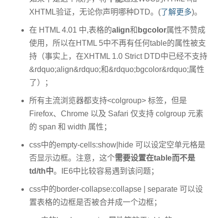
XHTML验证，无论你声明哪种DTD。(
了解更多
)。
在 HTML 4.01 中,表格的
align
和
bgcolor
属性不赞成
使用，所以在HTML 5中不再有任何table的属性被支
持（事实上，在XHTML 1.0 Strict DTD中已经不支持
&rdquo;align&rdquo;和&rdquo;bgcolor&rdquo;属性
了）；
所有主流浏览器都支持<colgroup> 标签，但是
Firefox、Chrome 以及 Safari 仅支持 colgroup 元素
的 span 和 width 属性；
css中的empty-cells:show|hide 可以设定空单元格是
否显示边框。注意，这个
需要设置在table而不是
td/th中
。IE6中比较容易遇到该问题；
css中的border-collapse:collapse | separate 可以设
置表格的边框是否被合并成一个边框；