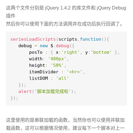
这两个文件分别是 jQuery 1.4.2 的库文件和 jQuery Debug
插件
然后你可以使用下面的方法调用并在成功后执行回调了。
seriesLoadScripts
(
scripts
,
function
(
)
{
   debug 
=
new
 $
.
debug
(
{
       posTo 
:
{
 x
:
'right'
,
 y
:
'bottom'
}
,
       width
:
'480px'
,
       height
:
'50%'
,
       itemDivider 
:
'<hr>'
,
       listDOM 
:
'all'
}
)
;
alert
(
'脚本加载完成啦'
)
;
}
)
;
这里使用的是串联加载的函数，当然你也可以使用并联加
载函数，这可以根据情况使用，建议每下一个脚本对上一