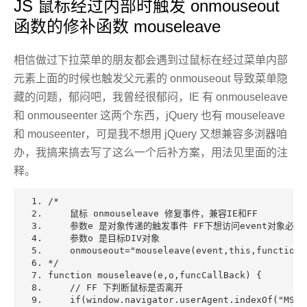
JS 鼠标经过内部时触发 onmouseout
函数的修补函数 mouseleave
相信做过下拉菜单的朋友都会遇到过鼠标在经过菜单内部
元素上面的时候也触发父元素的 onmouseout 导致菜单隐
藏的问题，郁闷吧，我曾经很郁闷，IE 有 onmouseleave
和 onmouseenter 这两个东西，jQuery 也有 mouseleave
和 mouseenter，可是我不想用 jQuery 又想兼容多浏器咱
办，我搞来搞去写了这么一个后补方案，用法见里面的注
释。
/* 
    鼠标 onmouseleave 修复事件，兼容IE和FF 
    参数e 是对象传递的触发事件 FF下想访问event对象必须传
    参数o 是目标DIV对象 
    onmouseout="mouseleave(event,this,function(
*/
function
 mouseleave(e,o,funcCallBack) {  
// FF 下判断鼠标是否离开 
if
(window.navigator.userAgent.indexOf(
"MSIE