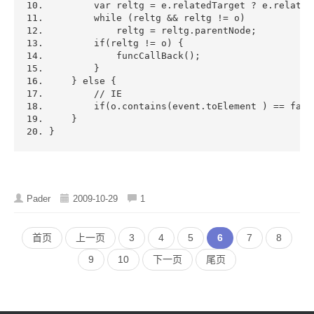
var
 reltg = e.relatedTarget ? e.related
while
 (reltg && reltg != o)     
            reltg = reltg.parentNode;     
if
(reltg != o) {  
            funcCallBack();  
        }  
    } 
else
 {  
// IE 
if
(o.contains(event.toElement ) == 
fals
    }  
} 
Pader
2009-10-29
1
首页
上一页
3
4
5
6
7
8
9
10
下一页
尾页