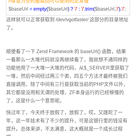
//保证为空时能返回可以使用的正常值
$baseUrl
=
empty
(
$baseUrl
)
?
'/'
:
'/'
.
trim
(
$baseUrl,
'/'
)
.
'/'
;
这样就可以正常获取到 /dev/vgotfaster/ 这部分的目录地址
了。
顺便看了一下 Zend Framework 的 baseUrl() 函数，结果
一看那么一大堆代码就没再继续看了，我就想不通同样的
功能他用了一大堆一大堆的代码，从$_SERVER里获取了
一堆，然后中间经过两三个类，四五个方法才最终被我们
直接调用，除了中间有三行是获取当前的PHP文件以外，
其它都是没用和无谓的处理，ZF本身运行的已经够慢的
了，这是什么一个意思呢。
快过年了，今天终于放假了，放假了，哎，又蹉跎了一
年，这一年技术有了不少的提升，可是这银行里的钱没有
提升。总体来讲，不太满意，这大概就是一个成长过程