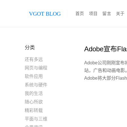
VGOT BLOG
首页
项目
留言
关于
分类
Adobe宣布Fla
还有多远
Adobe公司刚刚宣布将F
网页与编程
站，广告和动画电影。经过
软件应用
Adobe将大部分Fl
系统与硬件
我的生活
随心所欲
精彩转载
平面与三维