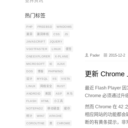
业界资讯
热门标签
PHP
FREEBSD
WINDOWS
漏洞
漏洞审核
CSS
JS
JAVASCRIPT
JQUERY
VGOTFASTER
LINUX
便签
Pader
2015-12-2
ONEEXPLORER
X-PLANE
MICROSOFT
IE
AJAX
DOS
博客
PHPWIND
更新 Chrome
设计
MYSQL
IIS
VISTA
LINUX
网络安全
RUST
最近 Flash Pl
ANDROID
美国
ASP
木马
Chrome 必须通过升级
FLASH
HTML
小工具
然而 Chrome 在
NOTEPAD2
移动硬盘
缓存
相应网站的功能都会缺失
统计
WIN7
APACHE
断的有黄条提示，非
COROUTINE
类
CHROME