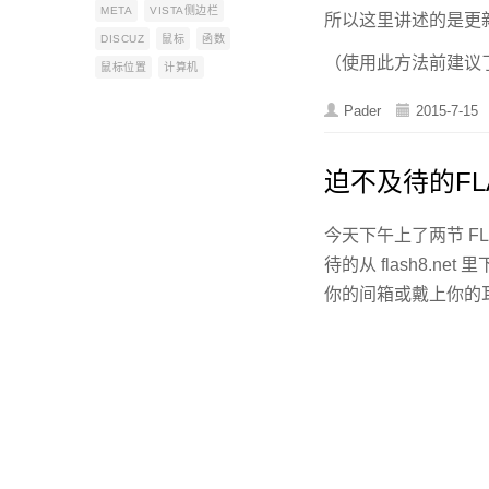
META
VISTA侧边栏
所以这里讲述的是更新电脑上
DISCUZ
鼠标
函数
（使用此方法前建议了
鼠标位置
计算机
Pader
2015-7-15
迫不及待的FL
今天下午上了两节 F
待的从 flash8.
你的间箱或戴上你的