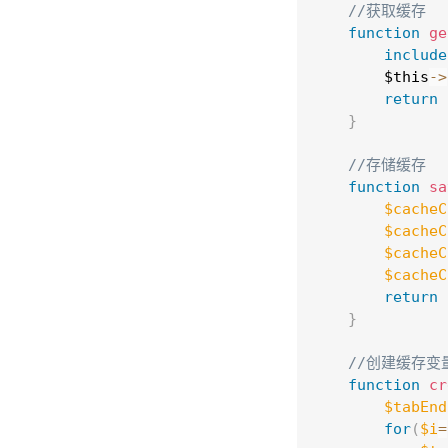
//获取缓存  
function
ge
include
$this
-
>
return
}
//存储缓存  
function
sa
$cacheC
$cacheC
$cacheC
$cacheC
return
}
//创建缓存变
function
cr
$tabEnd
for
(
$i
=