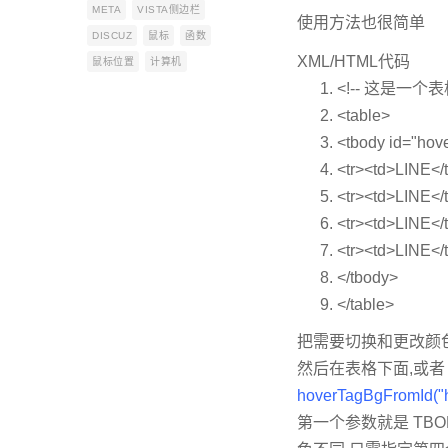
META
VISTA侧边栏
使用方法也很简单
DISCUZ
鼠标
函数
XML/HTML代码
鼠标位置
计算机
<!-- 这是一个表格
<
table
>
<
tbody
id
=
"hov
<
tr
>
<
td
>
LINE
</
<
tr
>
<
td
>
LINE
</
<
tr
>
<
td
>
LINE
</
<
tr
>
<
td
>
LINE
</
</
tbody
>
</
table
>
把需要切换和更改颜色的
然后在表格下面,或者 o
hoverTagBgFromId("h
第一个参数就是 TBO