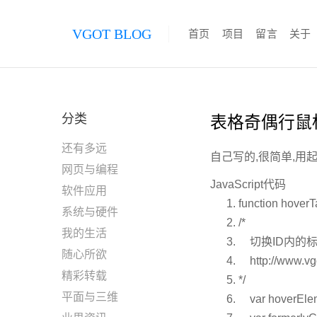
VGOT BLOG
首页
项目
留言
关于
分类
表格奇偶行鼠
还有多远
自己写的,很简单,用
网页与编程
JavaScript代码
软件应用
function
hoverT
系统与硬件
/*
我的生活
切换ID内的标签背景
随心所欲
http://www.vg
精彩转载
*/
平面与三维
var
hoverEle