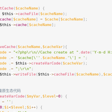
 
tCache
(
$cacheName
)
{
$this
-
>
cacheFile
(
$cacheName
)
;
cache
[
$cacheName
]
=
$cache
[
$cacheName
]
;
$this
-
>
cache
[
$cacheName
]
;
 
veCache
(
$cacheName
,
$cacheVar
)
{
ode
=
"<?php\r\n//Cache create at "
.
date
(
'Y-m-d H
ode
.
=
'$cache[\''
.
$cacheName
.
'\'] = '
;
ode
.
=
$this
-
>
createVarCode
(
$cacheVar
)
;
ode
.
=
";\r\n"
;
$this
-
>
writeFile
(
$this
-
>
cacheFile
(
$cacheName
)
,
$ca
量原生态代码   
eateVarCode
(
$myVar
,
$level
=
0
)
{
=
''
;
0
;
$i
<
$level
;
$i
++
)
{