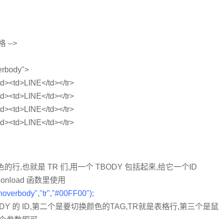
 -->
erbody"
>
td
>
<
td
>
LINE
</
td
>
</
tr
>
td
>
<
td
>
LINE
</t
d
>
</
tr
>
td
>
<
td
>
LINE
</
td
>
</
tr
>
td
>
<
td
>
LINE
</
td
>
</
tr
>
行,也就是 TR 们,用一个 TBODY 包括起来,给它一个ID
nload 函数里使用
overbody","tr","#00FF00");
DY 的 ID,第二个是要切换颜色的TAG,TR就是表格行,第三