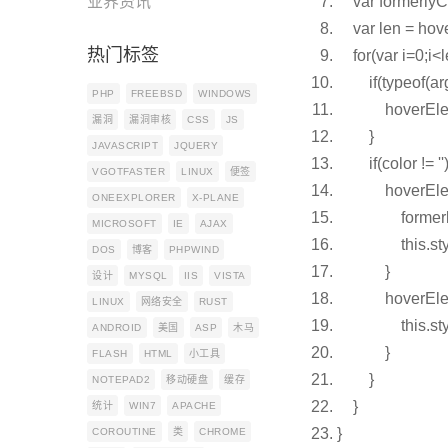
业界资讯
var
formerlyC
var
len = hov
热门标签
for
(
var
i=0;i<
if
(
typeof
(ar
PHP
FREEBSD
WINDOWS
hoverElemt[i]
漏洞
漏洞审核
CSS
JS
}
JAVASCRIPT
JQUERY
if
(color !=
''
VGOTFASTER
LINUX
便签
hoverElemt[
ONEEXPLORER
X-PLANE
formerlyCo
MICROSOFT
IE
AJAX
this
.s
DOS
博客
PHPWIND
}
设计
MYSQL
IIS
VISTA
hoverElemt[
LINUX
网络安全
RUST
this
.st
ANDROID
美国
ASP
木马
}
FLASH
HTML
小工具
}
NOTEPAD2
移动硬盘
缓存
}
统计
WIN7
APACHE
}
COROUTINE
类
CHROME