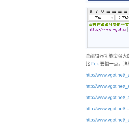
些编辑器功能蛮强大
比
Fck
要慢一点。详细
http://www.vgot.net/
http://www.vgot.net/
http://www.vgot.net/
http://www.vgot.net/
http://www.vgot.net/