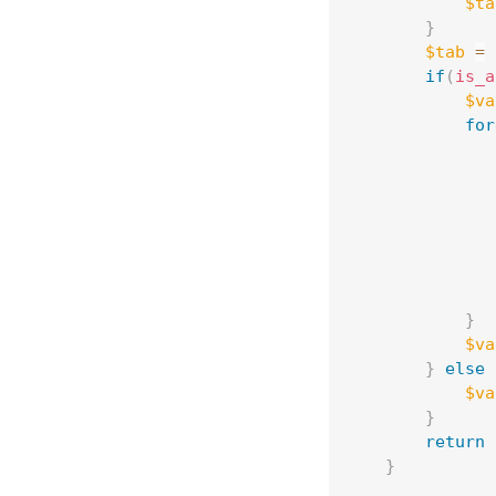
$ta
}
$tab
=
if
(
is_a
$va
for
}
$va
}
else
$va
}
return
}