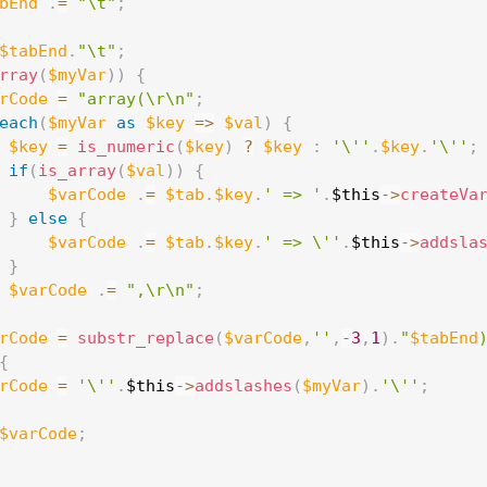
bEnd
.
=
"\t"
;
$tabEnd
.
"\t"
;
rray
(
$myVar
)
)
{
rCode
=
"array(\r\n"
;
each
(
$myVar
as
$key
=
>
$val
)
{
$key
=
is_numeric
(
$key
)
?
$key
:
'\''
.
$key
.
'\''
;
if
(
is_array
(
$val
)
)
{
$varCode
.
=
$tab
.
$key
.
' => '
.
$this
-
>
createVa
}
else
{
$varCode
.
=
$tab
.
$key
.
' => \''
.
$this
-
>
addsla
}
$varCode
.
=
",\r\n"
;
rCode
=
substr_replace
(
$varCode
,
''
,
-
3
,
1
)
.
"
$tabEnd
{
rCode
=
'\''
.
$this
-
>
addslashes
(
$myVar
)
.
'\''
;
$varCode
;