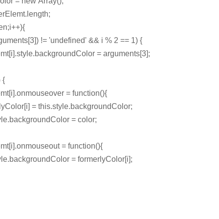
olor =
new
Array();
erElemt.length;
len;i++){
guments[3]) !=
'undefined'
&& i % 2 == 1) {
.style.backgroundColor = arguments[3];
) {
i].onmouseover =
function
(){
lor[i] =
this
.style.backgroundColor;
tyle.backgroundColor = color;
i].onmouseout =
function
(){
yle.backgroundColor = formerlyColor[i];