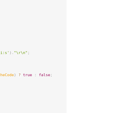
:i:s'
)
.
"\r\n"
;
cheCode
)
?
true
:
false
;