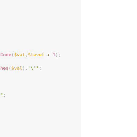
rCode
(
$val
,
$level
+
1
)
;
shes
(
$val
)
.
'\''
;
)"
;