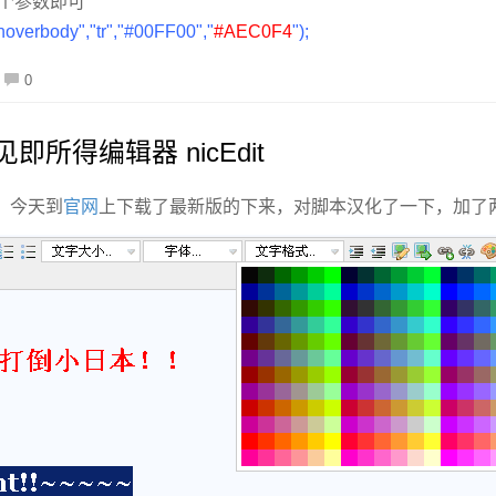
四个参数即可
overbody","tr","#00FF00","
#AEC0F4
");
0
所得编辑器 nicEdit
，今天到
官网
上下载了最新版的下来，对脚本汉化了一下，加了