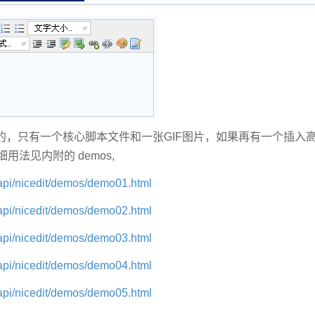
的，只有一个核心脚本文件和一张GIF图片，如果再有一个插入
用法见内附的 demos,
_api/nicedit/demos/demo01.html
_api/nicedit/demos/demo02.html
_api/nicedit/demos/demo03.html
_api/nicedit/demos/demo04.html
_api/nicedit/demos/demo05.html