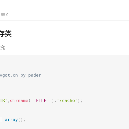
p
0
存类
研究
got.cn by pader        

        

IR'
,
dirname
(
__FILE__
)
.
'/cache'
)
;
=
array
(
)
;