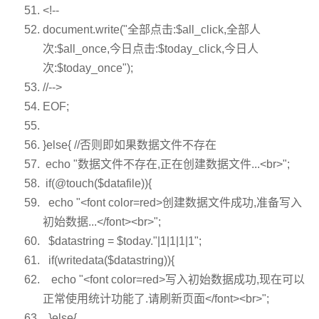
<!--
document.write(
"全部点击:$all_click,全部人
次:$all_once,今日点击:$today_click,今日人
次:$today_once"
);
//-->
EOF;
}
else
{
//否则即如果数据文件不存在
echo
"数据文件不存在,正在创建数据文件...<br>"
;
if
(@touch(
$datafile
)){
echo
"<font color=red>创建数据文件成功,准备写入
初始数据...</font><br>"
;
$datastring
=
$today
.
"|1|1|1|1"
;
if
(writedata(
$datastring
)){
echo
"<font color=red>写入初始数据成功,现在可以
正常使用统计功能了.请刷新页面</font><br>"
;
}
else
{