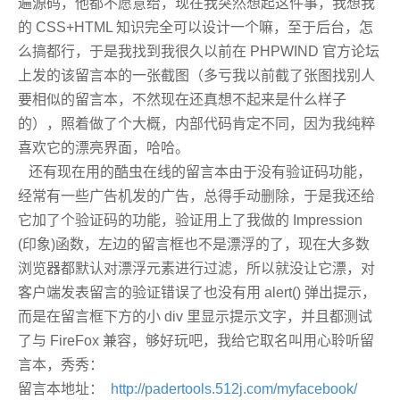
遍源码，他都不愿意给，现在我突然想起这件事，我想我
的 CSS+HTML 知识完全可以设计一个嘛，至于后台，怎
么搞都行，于是我找到我很久以前在 PHPWIND 官方论坛
上发的该留言本的一张截图（多亏我以前截了张图找别人
要相似的留言本，不然现在还真想不起来是什么样子
的），照着做了个大概，内部代码肯定不同，因为我纯粹
喜欢它的漂亮界面，哈哈。
还有现在用的酷虫在线的留言本由于没有验证码功能，
经常有一些广告机发的广告，总得手动删除，于是我还给
它加了个验证码的功能，验证用上了我做的 Impression
(印象)函数，左边的留言框也不是漂浮的了，现在大多数
浏览器都默认对漂浮元素进行过滤，所以就没让它漂，对
客户端发表留言的验证错误了也没有用 alert() 弹出提示，
而是在留言框下方的小 div 里显示提示文字，并且都测试
了与 FireFox 兼容，够好玩吧，我给它取名叫用心聆听留
言本，秀秀：
留言本地址：
http://padertools.512j.com/myfacebook/