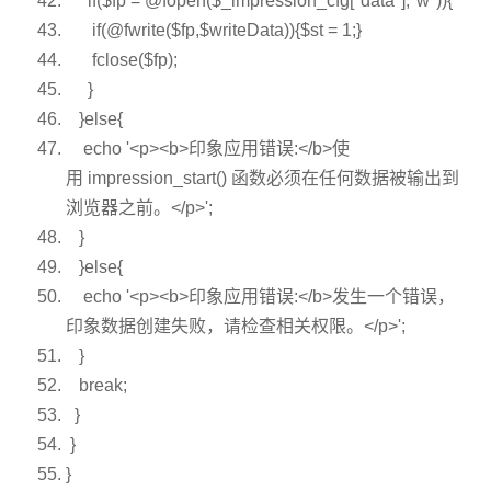
if
(
$fp
= @
fopen
(
$_impression_cfg
[
"data"
],
"w"
)){
if
(@fwrite(
$fp
,
$writeData
)){
$st
= 1;}
fclose(
$fp
);
}
}
else
{
echo
'<p><b>印象应用错误:</b>使
用 impression_start() 函数必须在任何数据被输出到
浏览器之前。</p>'
;
}
}
else
{
echo
'<p><b>印象应用错误:</b>发生一个错误，
印象数据创建失败，请检查相关权限。</p>'
;
}
break
;
}
}
}