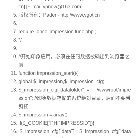
cn] [E-mail:
ypnow@163.com
]
版权所有：Pader - http://www.vgot.cn
require_once 'impression.func.php';
*/
//开始印象应用，必须在任何数据被输出到浏览器之
前
function
impression_start(){
global
$_impression
,
$_impression_cfg
;
$_impression_cfg
[
"datafolder"
] =
"F:/wwwroot/impre
ssion"
;
//印象数据存储的系统绝对目录，后面不要带
斜杠
$_impression
=
array
();
if
(
$_COOKIE
[
"PHPIMPRESSID"
]){
$_impression_cfg
[
"data"
] =
$_impression_cfg
[
"data