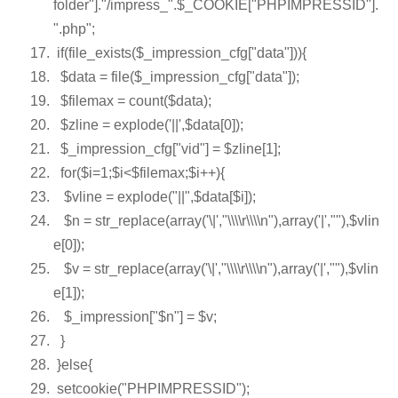
folder"
].
"/impress_"
.
$_COOKIE
[
"PHPIMPRESSID"
].
".php"
;
if
(
file_exists
(
$_impression_cfg
[
"data"
])){
$data
= file(
$_impression_cfg
[
"data"
]);
$filemax
=
count
(
$data
);
$zline
=
explode
(
'||'
,
$data
[0]);
$_impression_cfg
[
"vid"
] =
$zline
[1];
for
(
$i
=1;
$i
<
$filemax
;
$i
++){
$vline
=
explode
(
"||"
,
$data
[
$i
]);
$n
=
str_replace
(
array
(
'\|'
,
"\\\\r\\\\n"
),
array
(
'|'
,
""
),
$vlin
e
[0]);
$v
=
str_replace
(
array
(
'\|'
,
"\\\\r\\\\n"
),
array
(
'|'
,
""
),
$vlin
e
[1]);
$_impression
[
"$n"
] =
$v
;
}
}
else
{
setcookie(
"PHPIMPRESSID"
);