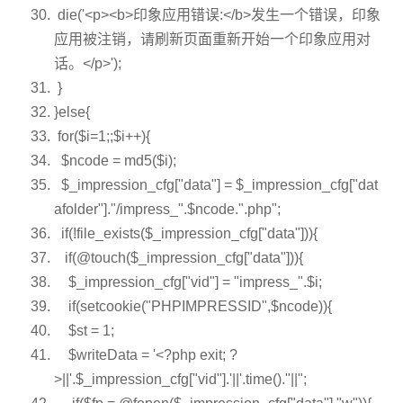
die
(
'<p><b>印象应用错误:</b>发生一个错误，印象
应用被注销，请刷新页面重新开始一个印象应用对
话。</p>'
);
}
}
else
{
for
(
$i
=1;;
$i
++){
$ncode
= md5(
$i
);
$_impression_cfg
[
"data"
] =
$_impression_cfg
[
"dat
afolder"
].
"/impress_"
.
$ncode
.
".php"
;
if
(!
file_exists
(
$_impression_cfg
[
"data"
])){
if
(@touch(
$_impression_cfg
[
"data"
])){
$_impression_cfg
[
"vid"
] =
"impress_"
.
$i
;
if
(setcookie(
"PHPIMPRESSID"
,
$ncode
)){
$st
= 1;
$writeData
=
'<?php exit; ?
>||'
.
$_impression_cfg
[
"vid"
].
'||'
.time().
"||"
;