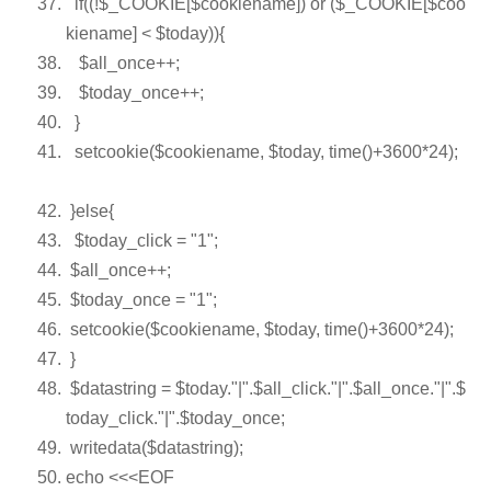
if
((!
$_COOKIE
[
$cookiename
])
or
(
$_COOKIE
[
$coo
kiename
] <
$today
)){
$all_once
++;
$today_once
++;
}
setcookie(
$cookiename
,
$today
, time()+3600*24);
}
else
{
$today_click
=
"1"
;
$all_once
++;
$today_once
=
"1"
;
setcookie(
$cookiename
,
$today
, time()+3600*24);
}
$datastring
=
$today
.
"|"
.
$all_click
.
"|"
.
$all_once
.
"|"
.
$
today_click
.
"|"
.
$today_once
;
writedata(
$datastring
);
echo
<<<EOF