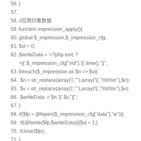
}
//应用印象数据
function
impression_apply(){
global
$_impression
,
$_impression_cfg
;
$st
= 0;
$writeData
=
'<?php exit; ?
>||'
.
$_impression_cfg
[
"vid"
].
'||'
.time().
"||"
;
foreach
(
$_impression
as
$n
=>
$v
){
$n
=
str_replace
(
array
(
'|'
,
""
),
array
(
'\|'
,
"\\\\r\\\\n"
),
$n
);
$v
=
str_replace
(
array
(
'|'
,
""
),
array
(
'\|'
,
"\\\\r\\\\n"
),
$v
);
$writeData
.=
$n
.
'||'
.
$v
.
"||"
;
}
if
(
$fp
= @
fopen
(
$_impression_cfg
[
"data"
],
"w"
)){
if
(@fwrite(
$fp
,
$writeData
)){
$st
= 1;}
fclose(
$fp
);
}