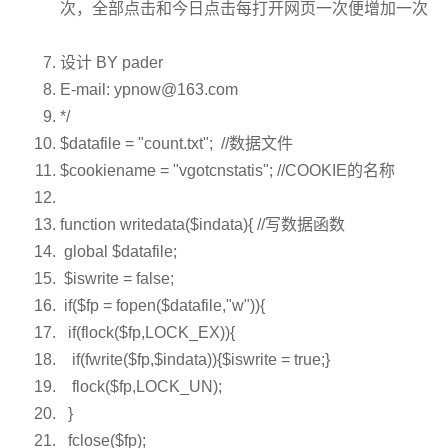
次，全部点击和今日点击每打开网页一次便增加一次
设计 BY pader
E-mail:
ypnow@163.com
*/
$datafile
=
"count.txt"
;
//数据文件
$cookiename
=
"vgotcnstatis"
;
//COOKIE的名称
function
writedata(
$indata
){
//写数据函数
global
$datafile
;
$iswrite
= false;
if
(
$fp
=
fopen
(
$datafile
,
"w"
)){
if
(
flock
(
$fp
,LOCK_EX)){
if
(fwrite(
$fp
,
$indata
)){
$iswrite
= true;}
flock
(
$fp
,LOCK_UN);
}
fclose(
$fp
);