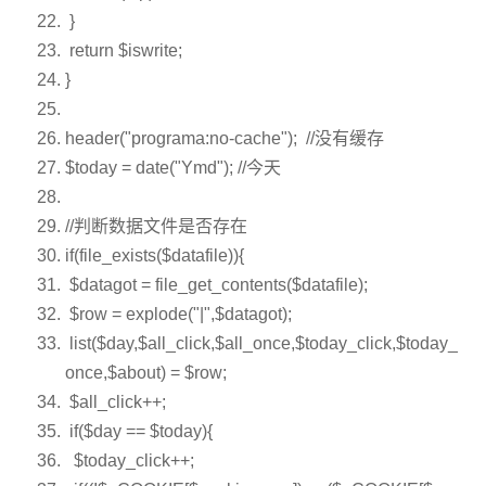
}
return
$iswrite
;
}
header(
"programa:no-cache"
);
//没有缓存
$today
=
date
(
"Ymd"
);
//今天
//判断数据文件是否存在
if
(
file_exists
(
$datafile
)){
$datagot
=
file_get_contents
(
$datafile
);
$row
=
explode
(
"|"
,
$datagot
);
list(
$day
,
$all_click
,
$all_once
,
$today_click
,
$today_
once
,
$about
) =
$row
;
$all_click
++;
if
(
$day
==
$today
){
$today_click
++;