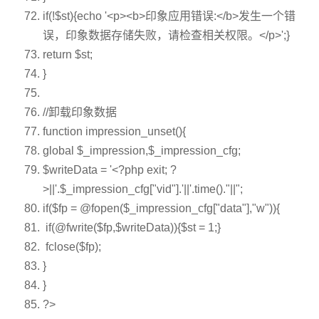
if
(!
$st
){
echo
'<p><b>印象应用错误:</b>发生一个错
误，印象数据存储失败，请检查相关权限。</p>'
;}
return
$st
;
}
//卸载印象数据
function
impression_unset(){
global
$_impression
,
$_impression_cfg
;
$writeData
=
'<?php exit; ?
>||'
.
$_impression_cfg
[
"vid"
].
'||'
.time().
"||"
;
if
(
$fp
= @
fopen
(
$_impression_cfg
[
"data"
],
"w"
)){
if
(@fwrite(
$fp
,
$writeData
)){
$st
= 1;}
fclose(
$fp
);
}
}
?>