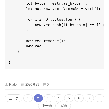
        let bytes = &str.as_bytes();

        let mut new_vec: Vec<u8> = vec![];

        for x in 0..bytes.len() {

            new_vec.push(if bytes[x] == 48 { 0
        }

        new_vec.reverse();

        new_vec

    }

}
Pader
2020-6-23
0
上一页
1
2
3
4
5
6
7
8
下一页
尾页