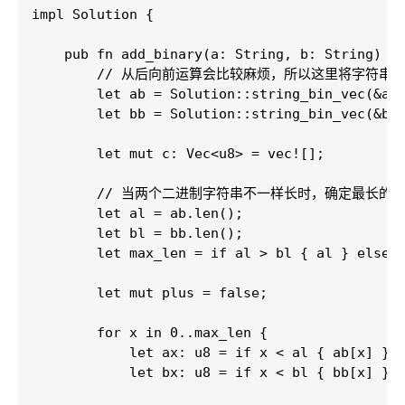
impl Solution {

    pub fn add_binary(a: String, b: String) ->
        // 从后向前运算会比较麻烦，所以这里将字符串
        let ab = Solution::string_bin_vec(&a);
        let bb = Solution::string_bin_vec(&b);
        let mut c: Vec<u8> = vec![];

        // 当两个二进制字符串不一样长时，确定最长的处
        let al = ab.len();

        let bl = bb.len();

        let max_len = if al > bl { al } else {
        let mut plus = false;

        for x in 0..max_len {

            let ax: u8 = if x < al { ab[x] } e
            let bx: u8 = if x < bl { bb[x] } e