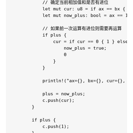
            // 确定当前相加值和是否有进位

            let mut cur: u8 = if ax == bx { 0 
            let mut now_plus: bool = ax == 1 &
            // 如果前一次运算有进位则需要再运算

            if plus {

                cur = if cur == 0 { 1 } else {
                    now_plus = true;

                    0

                }

            }

            println!("ax={}, bx={}, cur={}, pl
            plus = now_plus;

            c.push(cur);

        }

        if plus {

            c.push(1);
