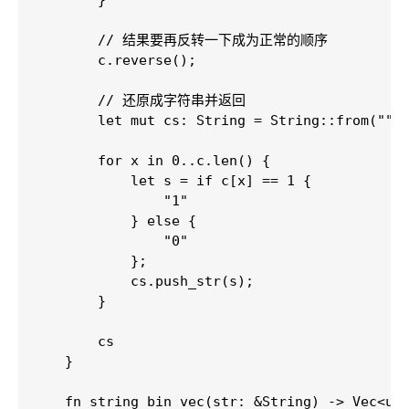
        }

        // 结果要再反转一下成为正常的顺序

        c.reverse();

        // 还原成字符串并返回

        let mut cs: String = String::from("");
        for x in 0..c.len() {

            let s = if c[x] == 1 {

                "1"

            } else {

                "0"

            };

            cs.push_str(s);

        }

        cs

    }

    fn string_bin_vec(str: &String) -> Vec<u8>