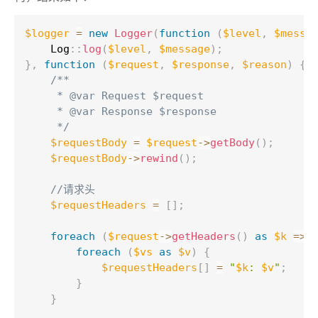
$logger
=
new
Logger
(
function
(
$level
,
$messa
Log
::
log
(
$level
,
$message
)
;
}
,
function
(
$request
,
$response
,
$reason
)
{
/**

     * @var Request $request

     * @var Response $response

     */
$requestBody
=
$request
-
>
getBody
(
)
;
$requestBody
-
>
rewind
(
)
;
//请求头
$requestHeaders
=
[
]
;
foreach
(
$request
-
>
getHeaders
(
)
as
$k
=
>
foreach
(
$vs
as
$v
)
{
$requestHeaders
[
]
=
"
$k
: 
$v
"
;
}
}