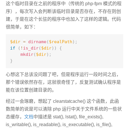
这个临时目录在之前的程序中（传统的 php-fpm 模式的程
序），每次写入会判断该临时目录是否存在，不存在则创
建，于是在这个长驻的程序中也加入了这样的逻辑。代码
很简单，如下：
$dir
=
dirname
(
$realPath
)
;
if
(
!
is_dir
(
$dir
)
)
{
mkdir
(
$dir
)
;
}
心想这下总该没问题了吧，但是程序运行一段时间之后，
那个错误依然存在，这就很奇怪了，反复测试确认程序是
能在该位置创建目录的。
经过一会琢磨，想起了 clearstatcache() 这个函数，此函
数简单的说是可以清除 php 运行中关于文件系统的一些状
态缓存，
文档
中描述是 stat(), lstat(), file_exists(),
is_writable(), is_readable(), is_executable(), is_file(),