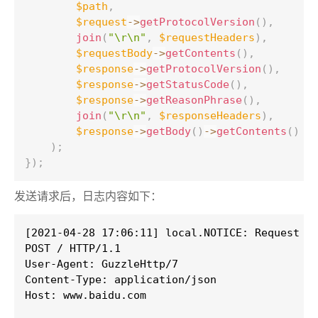
$path
,
$request
-
>
getProtocolVersion
(
)
,
join
(
"\r\n"
,
$requestHeaders
)
,
$requestBody
-
>
getContents
(
)
,
$response
-
>
getProtocolVersion
(
)
,
$response
-
>
getStatusCode
(
)
,
$response
-
>
getReasonPhrase
(
)
,
join
(
"\r\n"
,
$responseHeaders
)
,
$response
-
>
getBody
(
)
-
>
getContents
(
)
)
;
}
)
;
发送请求后，日志内容如下：
[2021-04-28 17:06:11] local.NOTICE: Request ht
POST / HTTP/1.1

User-Agent: GuzzleHttp/7

Content-Type: application/json

Host: www.baidu.com
