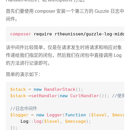
首先们要使用 composer 安装一个第三方的 Guzzle 日志中
间件。
composer
 require rtheunissen/guzzle-log-middl
该中间件比较简单，仅是在请求发生时将请求和响应对象
传递给我们指定的闭包，然后我们在闭包中直接调用 Log
的方法进行记录即可。
简单的演示如下：
$stack
=
new
HandlerStack
(
)
;
$stack
-
>
setHandler
(
new
CurlHandler
(
)
)
;
//使用 
//日志中间件
$logger
=
new
Logger
(
function
(
$level
,
$messa
Log
::
log
(
$level
,
$message
)
;
}
)
;