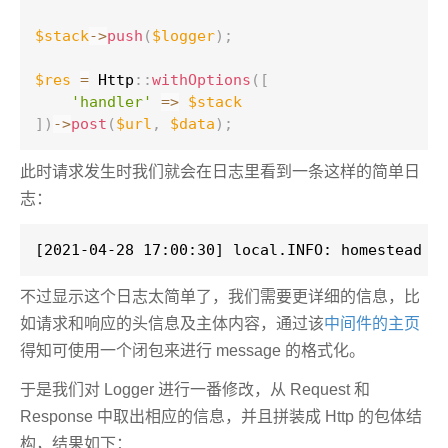
$stack
-
>
push
(
$logger
)
;
$res
=
Http
::
withOptions
(
[
'handler'
=
>
$stack
]
)
-
>
post
(
$url
,
$data
)
;
此时请求发生时我们就会在日志里看到一条这样的简单日
志：
[2021-04-28 17:00:30] local.INFO: homestead G
不过显示这个日志太简单了，我们需要更详细的信息，比
如请求和响应的头信息及主体内容，通过该
中间件的主页
得知可使用一个闭包来进行 message 的格式化。
于是我们对 Logger 进行一番修改，从 Request 和
Response 中取出相应的信息，并且拼装成 Http 的包体结
构，结果如下：