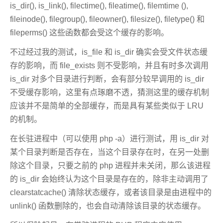
is_dir(), is_link(), filectime(), fileatime(), filemtime (),
fileinode(), filegroup(), fileowner(), filesize(), filetype() 和
fileperms() 这些函数都会受这个缓存的影响。
不过经过我的测试，is_file 和 is_dir 确实会受文件状态缓
存的影响，而 file_exists 则不受影响，并且有时多次调用
is_dir 对多个目录进行判断，会有部分较早调用的 is_dir
不受缓存影响，这里有点琢磨不透，猜测这里的缓存机制
应该并不是简单的全部缓存，而是具有某些类似于 LRU
的机制。
在长驻进程中（可以使用 php -a）进行测试，用 is_dir 对
某个目录判断是否存在，当这个目录存在时，在另一处删
除这个目录，只要之前的 php 进程并未关闭，那么该进程
的 is_dir 会始终认为这个目录是存在的，除非主动调用了
clearstatcache() 清除状态缓存，或者该目录是由进程中的
unlink() 函数删除的，也会自动清除该目录的状态缓存。