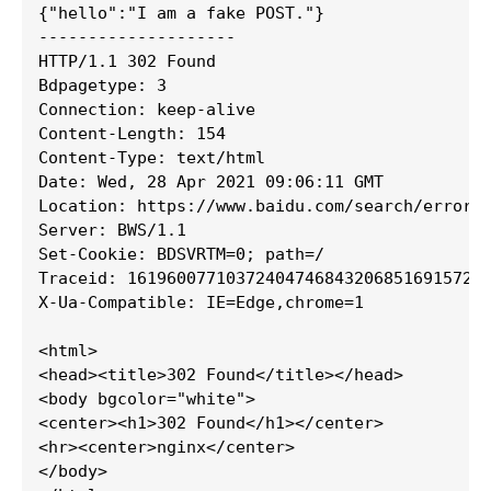
{"hello":"I am a fake POST."}

--------------------

HTTP/1.1 302 Found

Bdpagetype: 3

Connection: keep-alive

Content-Length: 154

Content-Type: text/html

Date: Wed, 28 Apr 2021 09:06:11 GMT

Location: https://www.baidu.com/search/error.h
Server: BWS/1.1

Set-Cookie: BDSVRTM=0; path=/

Traceid: 1619600771037240474684320685169157270
X-Ua-Compatible: IE=Edge,chrome=1

<html>

<head><title>302 Found</title></head>

<body bgcolor="white">

<center><h1>302 Found</h1></center>

<hr><center>nginx</center>

</body>
