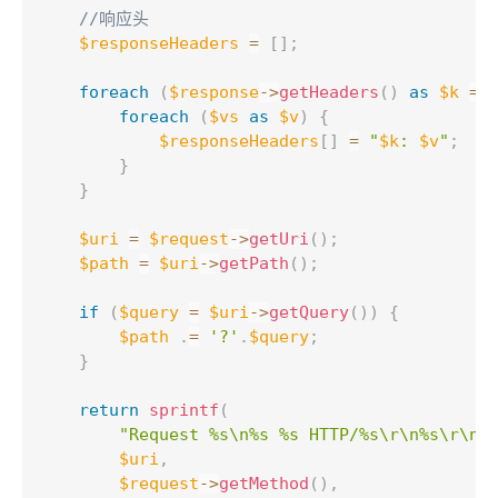
//响应头
$responseHeaders
=
[
]
;
foreach
(
$response
-
>
getHeaders
(
)
as
$k
=
>
foreach
(
$vs
as
$v
)
{
$responseHeaders
[
]
=
"
$k
: 
$v
"
;
}
}
$uri
=
$request
-
>
getUri
(
)
;
$path
=
$uri
-
>
getPath
(
)
;
if
(
$query
=
$uri
-
>
getQuery
(
)
)
{
$path
.
=
'?'
.
$query
;
}
return
sprintf
(
"Request %s\n%s %s HTTP/%s\r\n%s\r\n\
$uri
,
$request
-
>
getMethod
(
)
,