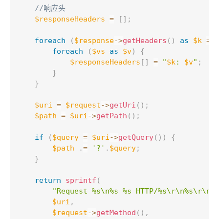
//响应头
$responseHeaders
=
[
]
;
foreach
(
$response
-
>
getHeaders
(
)
as
$k
=
>
foreach
(
$vs
as
$v
)
{
$responseHeaders
[
]
=
"
$k
: 
$v
"
;
}
}
$uri
=
$request
-
>
getUri
(
)
;
$path
=
$uri
-
>
getPath
(
)
;
if
(
$query
=
$uri
-
>
getQuery
(
)
)
{
$path
.
=
'?'
.
$query
;
}
return
sprintf
(
"Request %s\n%s %s HTTP/%s\r\n%s\r\n\
$uri
,
$request
-
>
getMethod
(
)
,