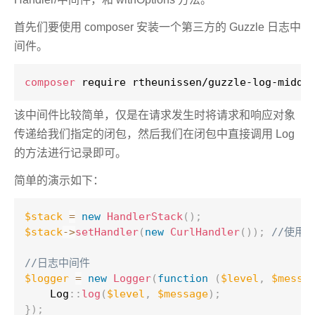
首先们要使用 composer 安装一个第三方的 Guzzle 日志中
间件。
composer
 require rtheunissen/guzzle-log-middl
该中间件比较简单，仅是在请求发生时将请求和响应对象
传递给我们指定的闭包，然后我们在闭包中直接调用 Log
的方法进行记录即可。
简单的演示如下：
$stack
=
new
HandlerStack
(
)
;
$stack
-
>
setHandler
(
new
CurlHandler
(
)
)
;
//使用 
//日志中间件
$logger
=
new
Logger
(
function
(
$level
,
$messa
Log
::
log
(
$level
,
$message
)
;
}
)
;