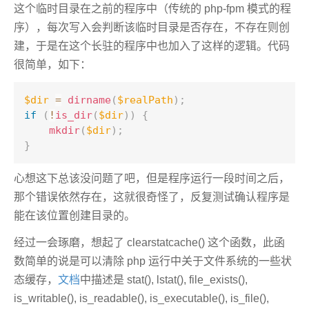
这个临时目录在之前的程序中（传统的 php-fpm 模式的程
序），每次写入会判断该临时目录是否存在，不存在则创
建，于是在这个长驻的程序中也加入了这样的逻辑。代码
很简单，如下：
$dir
=
dirname
(
$realPath
)
;
if
(
!
is_dir
(
$dir
)
)
{
mkdir
(
$dir
)
;
}
心想这下总该没问题了吧，但是程序运行一段时间之后，
那个错误依然存在，这就很奇怪了，反复测试确认程序是
能在该位置创建目录的。
经过一会琢磨，想起了 clearstatcache() 这个函数，此函
数简单的说是可以清除 php 运行中关于文件系统的一些状
态缓存，
文档
中描述是 stat(), lstat(), file_exists(),
is_writable(), is_readable(), is_executable(), is_file(),