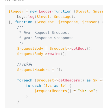
$logger
=
new
Logger
(
function
(
$level
,
$messa
Log
::
log
(
$level
,
$message
)
;
}
,
function
(
$request
,
$response
,
$reason
)
{
/**

     * @var Request $request

     * @var Response $response

     */
$requestBody
=
$request
-
>
getBody
(
)
;
$requestBody
-
>
rewind
(
)
;
//请求头
$requestHeaders
=
[
]
;
foreach
(
$request
-
>
getHeaders
(
)
as
$k
=
>
foreach
(
$vs
as
$v
)
{
$requestHeaders
[
]
=
"
$k
: 
$v
"
;
}
}