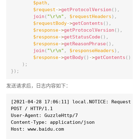
$path
,
$request
-
>
getProtocolVersion
(
)
,
join
(
"\r\n"
,
$requestHeaders
)
,
$requestBody
-
>
getContents
(
)
,
$response
-
>
getProtocolVersion
(
)
,
$response
-
>
getStatusCode
(
)
,
$response
-
>
getReasonPhrase
(
)
,
join
(
"\r\n"
,
$responseHeaders
)
,
$response
-
>
getBody
(
)
-
>
getContents
(
)
)
;
}
)
;
发送请求后，日志内容如下：
[2021-04-28 17:06:11] local.NOTICE: Request ht
POST / HTTP/1.1

User-Agent: GuzzleHttp/7

Content-Type: application/json

Host: www.baidu.com
