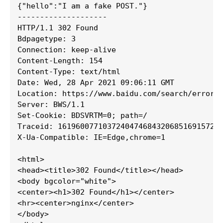
{"hello":"I am a fake POST."}

--------------------

HTTP/1.1 302 Found

Bdpagetype: 3

Connection: keep-alive

Content-Length: 154

Content-Type: text/html

Date: Wed, 28 Apr 2021 09:06:11 GMT

Location: https://www.baidu.com/search/error.h
Server: BWS/1.1

Set-Cookie: BDSVRTM=0; path=/

Traceid: 1619600771037240474684320685169157270
X-Ua-Compatible: IE=Edge,chrome=1

<html>

<head><title>302 Found</title></head>

<body bgcolor="white">

<center><h1>302 Found</h1></center>

<hr><center>nginx</center>

</body>
