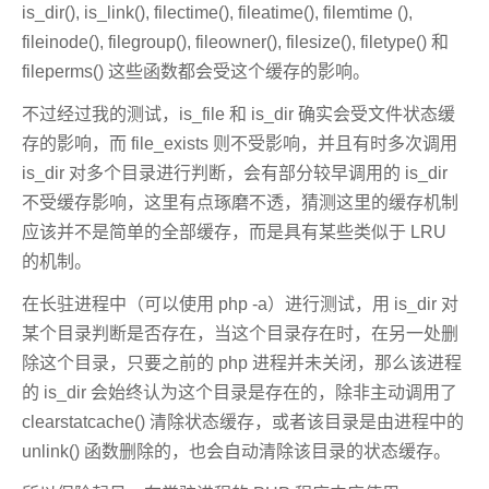
is_dir(), is_link(), filectime(), fileatime(), filemtime (),
fileinode(), filegroup(), fileowner(), filesize(), filetype() 和
fileperms() 这些函数都会受这个缓存的影响。
不过经过我的测试，is_file 和 is_dir 确实会受文件状态缓
存的影响，而 file_exists 则不受影响，并且有时多次调用
is_dir 对多个目录进行判断，会有部分较早调用的 is_dir
不受缓存影响，这里有点琢磨不透，猜测这里的缓存机制
应该并不是简单的全部缓存，而是具有某些类似于 LRU
的机制。
在长驻进程中（可以使用 php -a）进行测试，用 is_dir 对
某个目录判断是否存在，当这个目录存在时，在另一处删
除这个目录，只要之前的 php 进程并未关闭，那么该进程
的 is_dir 会始终认为这个目录是存在的，除非主动调用了
clearstatcache() 清除状态缓存，或者该目录是由进程中的
unlink() 函数删除的，也会自动清除该目录的状态缓存。