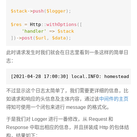
$stack
-
>
push
(
$logger
)
;
$res
=
Http
::
withOptions
(
[
'handler'
=
>
$stack
]
)
-
>
post
(
$url
,
$data
)
;
此时请求发生时我们就会在日志里看到一条这样的简单日
志：
[2021-04-28 17:00:30] local.INFO: homestead G
不过显示这个日志太简单了，我们需要更详细的信息，比
如请求和响应的头信息及主体内容，通过该
中间件的主页
得知可使用一个闭包来进行 message 的格式化。
于是我们对 Logger 进行一番修改，从 Request 和
Response 中取出相应的信息，并且拼装成 Http 的包体结
构，结果如下：